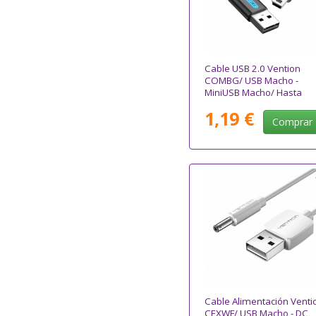
Cable USB 2.0 Vention
COMBG/ USB Macho -
MiniUSB Macho/ Hasta
10W/ 480Mbps/ 1.5m/
1,19 €
Negro
Comprar
Cable Alimentación Venti
CEXWF/ USB Macho - DC