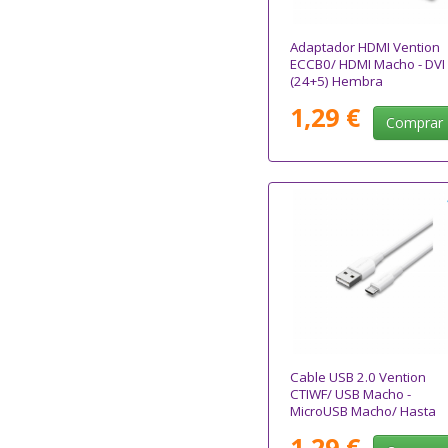
Adaptador HDMI Vention
ECCB0/ HDMI Macho - DVI
(24+5) Hembra
1,29 €
Comprar
Cable USB 2.0 Vention
CTIWF/ USB Macho -
MicroUSB Macho/ Hasta
60W/ 480Mbps/ 1m/
1,29 €
Blanco