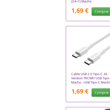
(24+1) Macho
1,69 €
Comprar
Cable USB 2.0 Tipo-C 3A
Vention TRCWF/ USB Tipo
Macho - USB Tipo-C Mach
Hasta 60W/ 480Mbps/ 1
1,69 €
Blanco
Comprar