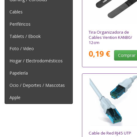
Cables
Periféricos
Tira Organizadora de
Tablets / Ebook
Cables Vention KANB0/
12cm
Foto / Video
0,19 €
Comprar
Hogar / Electrodomésticos
Papelería
Ocio / Deportes / Mascotas
Apple
Cable de Red RJ45 UTP