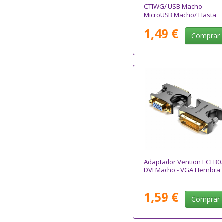
CTIWG/ USB Macho -
MicroUSB Macho/ Hasta
60W/ 480Mbps/ 1.5m/
1,49 €
Blanco
Comprar
Adaptador Vention ECFB0
DVI Macho - VGA Hembra
1,59 €
Comprar