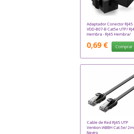
Adaptador Conector RJ45
VDD-B07-B Cat5e UTP/ RJ
Hembra - RJ45 Hembra/
Negro
0,69 €
Comprar
Cable de Red RJ45 UTP
Vention IABBH Cat.5e/ 2m
Negro