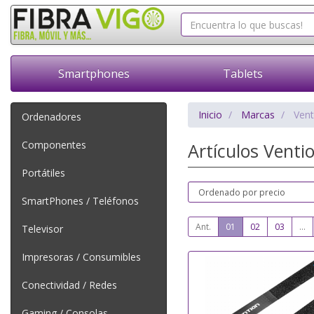
Smartphones
Tablets
Inicio
Marcas
Vent
Ordenadores
Componentes
Artículos Venti
Portátiles
SmartPhones / Teléfonos
Ant.
01
02
03
...
Televisor
Impresoras / Consumibles
Conectividad / Redes
Gaming / Consolas