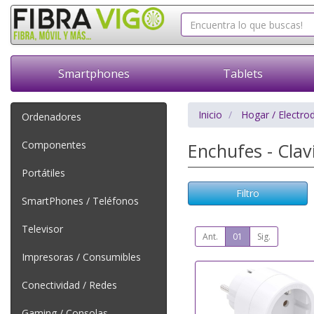
Smartphones
Tablets
Inicio
Hogar / Electro
Ordenadores
Componentes
Enchufes - Clav
Portátiles
Filtro
SmartPhones / Teléfonos
Televisor
Ant.
01
Sig.
Impresoras / Consumibles
Conectividad / Redes
Gaming / Consolas