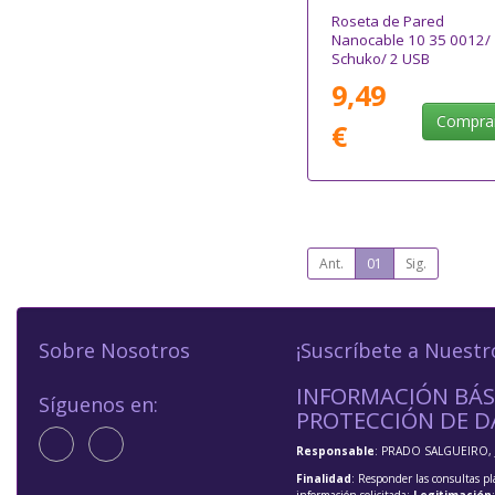
Roseta de Pared
Nanocable 10 35 0012/ 
Schuko/ 2 USB
9,49
Compra
€
Ant.
01
Sig.
Sobre Nosotros
¡Suscríbete a Nuestr
INFORMACIÓN BÁS
Síguenos en:
PROTECCIÓN DE D
Responsable
: PRADO SALGUEIRO, 
Finalidad
: Responder las consultas pl