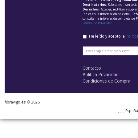
información solicitada;
Legitimación
Destinatarios
: Solo se realizan cesio
Derechos
: Acceder, rectificar y supri
indica en la información adicional;
Inf
consultar la información completa de P
Política de Privacidad
.
He leído y acepto la
Polític
Contacto
Política Privacidad
Condiciones de Compra
fibravigo.es © 2026
, , , , Españ