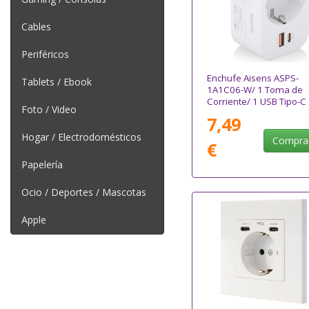
Cables
Periféricos
Enchufe Aisens ASPS-
Tablets / Ebook
1A1C06-W/ 1 Toma de
Corriente/ 1 USB Tipo-C
Foto / Video
PD/ 1 USB/ Blanco
7,49
Hogar / Electrodomésticos
Compra
€
Papelería
Ocio / Deportes / Mascotas
Apple