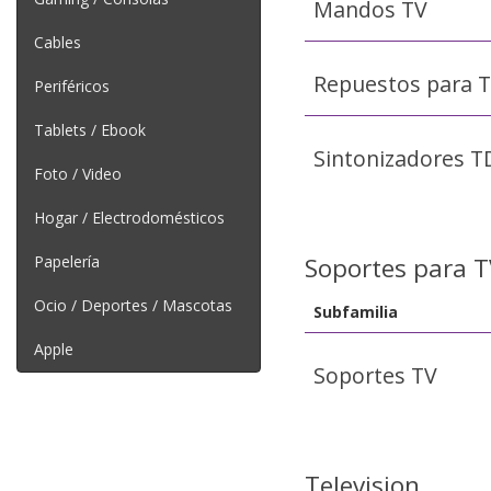
Mandos TV
Cables
Repuestos para 
Periféricos
Tablets / Ebook
Sintonizadores T
Foto / Video
Hogar / Electrodomésticos
Papelería
Soportes para T
Ocio / Deportes / Mascotas
Subfamilia
Apple
Soportes TV
Television