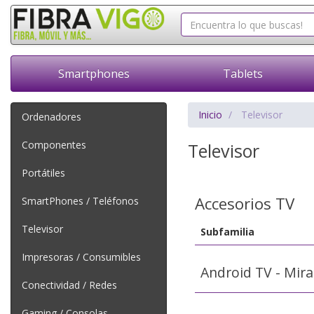
Smartphones
Tablets
Inicio
Televisor
Ordenadores
Componentes
Televisor
Portátiles
Accesorios TV
SmartPhones / Teléfonos
Televisor
Subfamilia
Impresoras / Consumibles
Android TV - Mira
Conectividad / Redes
Gaming / Consolas