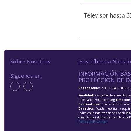
Televisor hasta 6
Sobre Nosotros
¡Suscríbete a Nuestr
INFORMACIÓN BÁS
Síguenos en:
PROTECCIÓN DE D
Responsable
: PRADO SALGUEIRO, 
Finalidad
: Responder las consultas pl
información solicitada;
Legitimación
Destinatarios
: Solo se realizan cesio
Derechos
: Acceder, rectificar y supri
indica en la información adicional;
Inf
consultar la información completa de P
Política de Privacidad
.