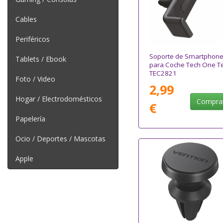
Cables
Periféricos
Soporte de Smartphon
Tablets / Ebook
para Coche Tech One T
TEC2821
Foto / Video
2,99
Hogar / Electrodomésticos
Compra
€
Papelería
Ocio / Deportes / Mascotas
Apple