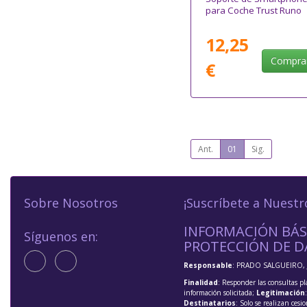
para Coche Trust Runo
12,25
Compra
€
Ant.
01
Sig.
Sobre Nosotros
¡Suscríbete a Nuestr
INFORMACIÓN BÁS
Síguenos en:
PROTECCIÓN DE D
Responsable
: PRADO SALGUEIRO, 
Finalidad
: Responder las consultas pl
información solicitada;
Legitimación
Destinatarios
: Solo se realizan cesio