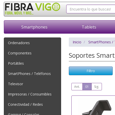
Smartphones
Tablets
Inicio
SmartPhones / 
Ordenadores
Componentes
Soportes Smar
Portátiles
Filtro
SmartPhones / Teléfonos
Televisor
Ant.
01
Sig.
Impresoras / Consumibles
Conectividad / Redes
Gaming / Consolas