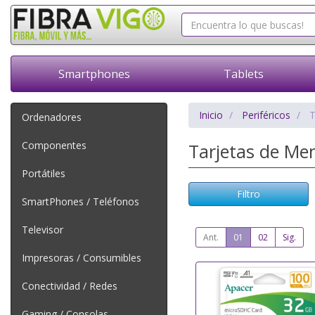
Smartphones
Tablets
Inicio
Periféricos
T
Ordenadores
Componentes
Tarjetas de M
Portátiles
Filtro
SmartPhones / Teléfonos
Televisor
Ant.
01
02
Sig.
Impresoras / Consumibles
Conectividad / Redes
Gaming / Consolas