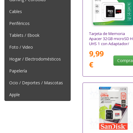
Cables
Periféricos
Tarjeta de Memoria
Tablets / Ebook
Apacer 32GB microSD 
UHS 1 con Adaptador/
Foto / Video
Clase 10/ 100MBs
9,99
Hogar / Electrodomésticos
Compra
€
Papelería
Ocio / Deportes / Mascotas
Apple