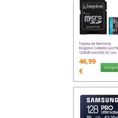
Tarjeta de Memoria
Kingston CANVAS Go! Pl
128GB microSD XC con
Adaptador/ Clase 10/
46,99
200MBs
Compra
€