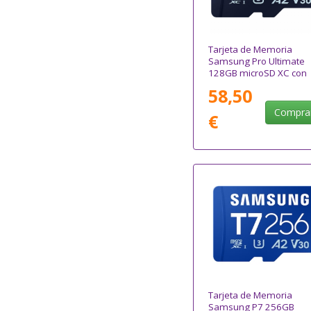
Tarjeta de Memoria
Samsung Pro Ultimate
128GB microSD XC con
Adaptador/ Clase 10/
58,50
200MBs
Compra
€
Tarjeta de Memoria
Samsung P7 256GB