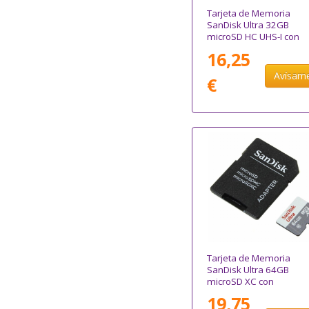
Tarjeta de Memoria
SanDisk Ultra 32GB
microSD HC UHS-I con
Adaptador/ Clase 10/
16,25
120MBs
Avísam
€
Tarjeta de Memoria
SanDisk Ultra 64GB
microSD XC con
Adaptador/ Clase 10/
19,75
100MB/s