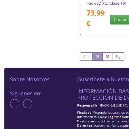
microSD XC/ Clase 10/
170MBs
73,99
Compra
€
Ant.
01
02
Sig.
Sobre Nosotros
¡Suscríbete a Nuestr
INFORMACIÓN BÁS
Síguenos en:
PROTECCIÓN DE D
Responsable
: PRADO SALGUEIRO, 
Finalidad
: Responder las consultas pl
información solicitada;
Legitimación
Destinatarios
: Solo se realizan cesio
Derechos
: Acceder, rectificar y supri