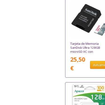
Tarjeta de Memoria
SanDisk Ultra 128GB
microSD XC con
Adaptador/ Clase 10/
25,50
80MB/s
Avísam
€