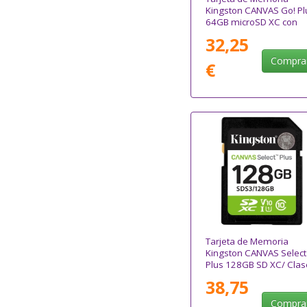
Kingston CANVAS Go! Pl
64GB microSD XC con
Adaptador/ Clase 10/
32,25
200MBs
Compra
€
Tarjeta de Memoria
Kingston CANVAS Select
Plus 128GB SD XC/ Clas
10/ 150MBs
38,75
Compra