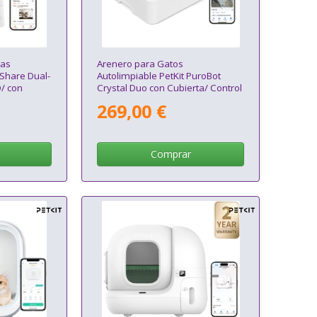
as
Arenero para Gatos
mShare Dual-
Autolimpiable PetKit PuroBot
/ con
Crystal Duo con Cubierta/ Control
desde APP/ Blanco
269,00 €
Comprar