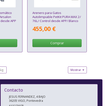
tomático
Arenero para Gatos
Airsalon
Autolimpiable PetKit PURA MAX 2/
l desde APP
76L/ Control desde APP/ Blanco
Mate
455,00 €
Comprar
Sig.
Mostrar
Contacto
JESUS FERNANDEZ, 4 BAJO
36205
VIGO
,
Pontevedra
613273975