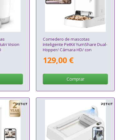
as
Comedero de mascotas
utri Vision
Inteligente PetKit YumShare Dual-
D
Hopper/ Cámara HD/ con
Micrófono
129,00 €
Comprar