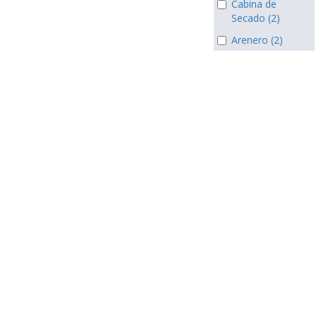
Cabina de
Secado (2)
Arenero (2)