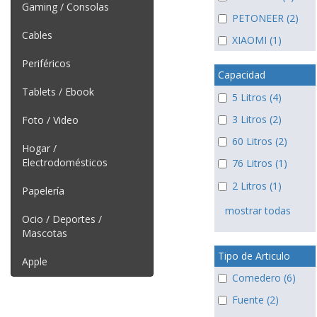
Gaming / Consolas
PETONEER (2)
Cables
XIAOMI (1)
Periféricos
Capacidad
Tablets / Ebook
5 Litros (4)
3 Litros (2)
Foto / Video
60 Litros (2)
Hogar /
Electrodomésticos
76 Litros (1)
2 Litros (1)
Papelería
mostrar todas
Ocio / Deportes /
Mascotas
Tipo de Articulo
Apple
Comedero (6)
Fuente (2)