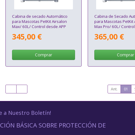
Cabina de secado Automático
Cabina de Secado Au
para Mascotas PetKit Airsalon
para Mascotas PetKit 
Max/ 60L/ Control desde APP
Max Pro/ 60L/ Contro
345,00 €
365,00 €
Comprar
Comprar
Ant.
01
e a Nuestro Boletín!
CIÓN BÁSICA SOBRE PROTECCIÓN DE