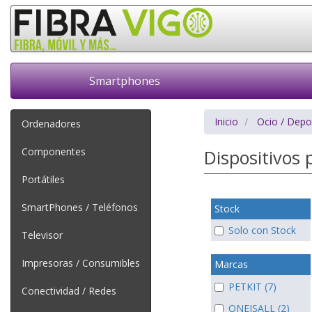
Smartphones
Inicio
Ocio / Depo
Ordenadores
Componentes
Dispositivos
Portátiles
SmartPhones / Teléfonos
Stock
Solo con Stock
Televisor
Impresoras / Consumibles
Marcas
PETKIT (7)
Conectividad / Redes
ONEISALL (2)