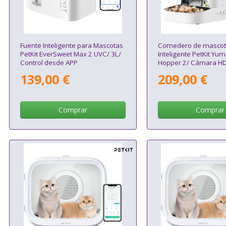
Fuente Inteligente para Mascotas
Comedero de mascot
PetKit EverSweet Max 2 UVC/ 3L/
Inteligente PetKit Yu
Control desde APP
Hopper 2/ Cámara HD
Micrófono
139,00 €
209,00 €
Comprar
Comprar