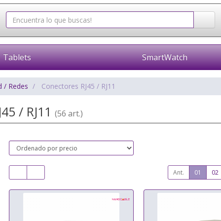
Tablets
SmartWatch
d / Redes
Conectores RJ45 / RJ11
J45 / RJ11
(56 art.)
Ant.
01
02