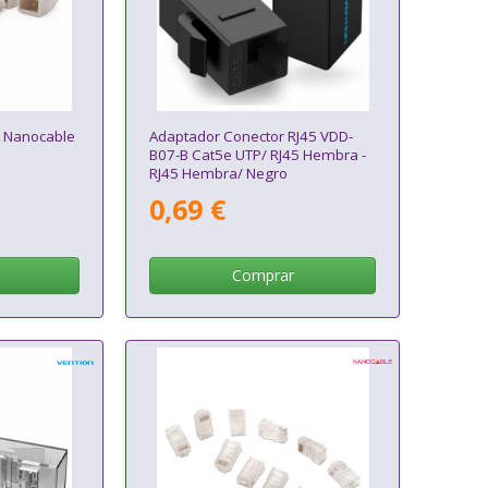
5 Nanocable
Adaptador Conector RJ45 VDD-
B07-B Cat5e UTP/ RJ45 Hembra -
RJ45 Hembra/ Negro
0,69 €
Comprar