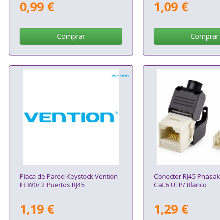
0,99 €
1,09 €
Comprar
Comprar
Placa de Pared Keystock Vention
Conector RJ45 Phasa
IFEW0/ 2 Puertos RJ45
Cat.6 UTP/ Blanco
1,19 €
1,29 €