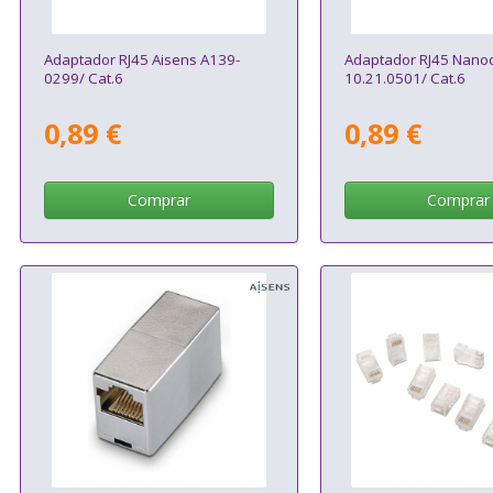
Adaptador RJ45 Aisens A139-
Adaptador RJ45 Nano
0299/ Cat.6
10.21.0501/ Cat.6
0,89 €
0,89 €
Comprar
Comprar