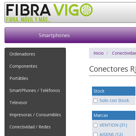
Smartphones
Inicio
Conectivida
Ordenadores
Componentes
Conectores R
Portátiles
SmartPhones / Teléfonos
Stock
Solo con Stock
Televisor
Impresoras / Consumibles
Marcas
VENTION (31)
Conectividad / Redes
AISENS (12)