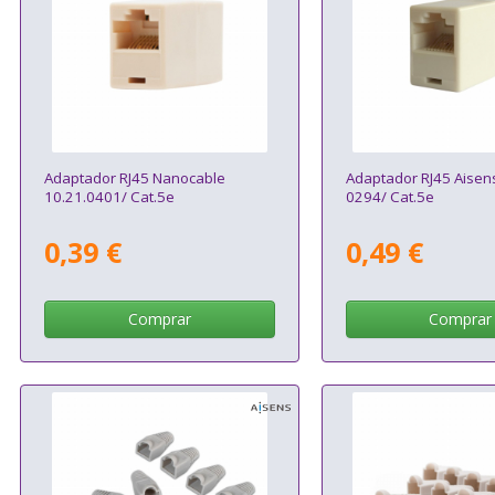
Adaptador RJ45 Nanocable
Adaptador RJ45 Aisen
10.21.0401/ Cat.5e
0294/ Cat.5e
0,39 €
0,49 €
Comprar
Comprar