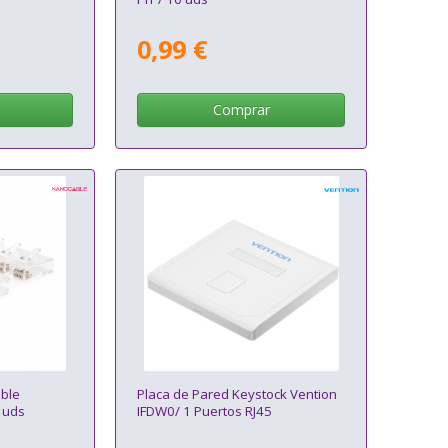
0,99 €
Comprar
ble
Placa de Pared Keystock Vention
 uds
IFDW0/ 1 Puertos RJ45