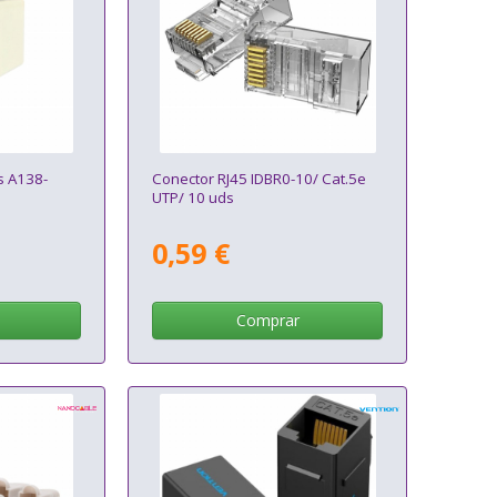
s A138-
Conector RJ45 IDBR0-10/ Cat.5e
UTP/ 10 uds
0,59 €
Comprar