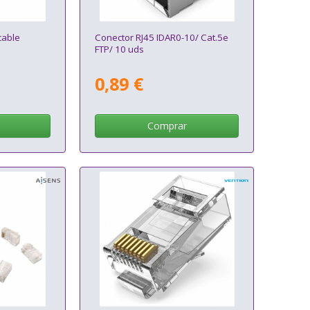
cable
Conector RJ45 IDAR0-10/ Cat.5e
FTP/ 10 uds
0,89 €
Comprar