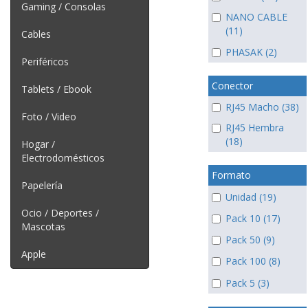
Gaming / Consolas
NANO CABLE
(11)
Cables
PHASAK (2)
Periféricos
Conector
Tablets / Ebook
RJ45 Macho (38)
Foto / Video
RJ45 Hembra
(18)
Hogar /
Electrodomésticos
Formato
Papelería
Unidad (19)
Ocio / Deportes /
Pack 10 (17)
Mascotas
Pack 50 (9)
Apple
Pack 100 (8)
Pack 5 (3)