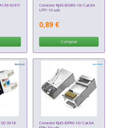
 A139-0297/
Conector RJ45 IDGR0-10/ Cat.6A
UTP/ 10 uds
0,89 €
Comprar
k SD 3018
Conector RJ45 IDFR0-10/ Cat.6A
FTP/ 10 uds