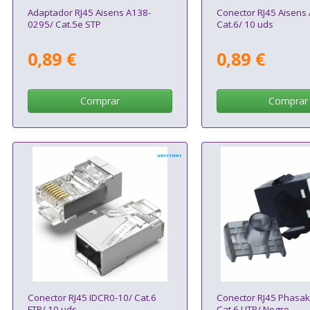
Adaptador RJ45 Aisens A138-
Conector RJ45 Aisens
0295/ Cat.5e STP
Cat.6/ 10 uds
0,89 €
0,89 €
Comprar
Comprar
Conector RJ45 IDCR0-10/ Cat.6
Conector RJ45 Phasa
FTP/ 10 uds
Cat.6 UTP/ Negro