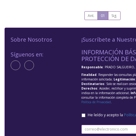
Ant.
01
Sig.
Sobre Nosotros
¡Suscríbete a Nuestr
INFORMACIÓN BÁS
Síguenos en:
PROTECCIÓN DE D
Responsable
: PRADO SALGUEIRO, 
Finalidad
: Responder las consultas pl
información solicitada;
Legitimación
Destinatarios
: Solo se realizan cesio
Derechos
: Acceder, rectificar y supri
indica en la información adicional;
Inf
consultar la información completa de P
Política de Privacidad
.
He leído y acepto la
Polític