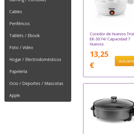
Cables
Periféricos
Cocedor de Huevos Tris
Tablets / Ebook
EK-3074/ Capacidad 7
Huevos
Foto / Video
13,25
Hogar / Electrodomésticos
Avísam
€
Papelería
Ocio / Deportes / Mascotas
Apple