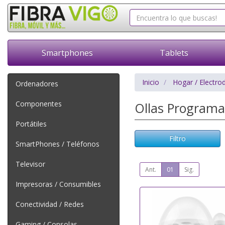
Smartphones
Tablets
Inicio
Hogar / Electro
Ordenadores
Componentes
Ollas Programa
Portátiles
Filtro
SmartPhones / Teléfonos
Televisor
Ant.
01
Sig.
Impresoras / Consumibles
Conectividad / Redes
Gaming / Consolas