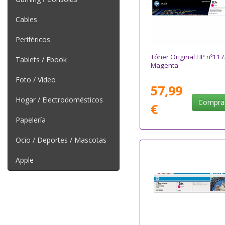
Cables
Periféricos
Tóner Original HP nº117
Tablets / Ebook
Magenta
Foto / Video
57,99
Hogar / Electrodomésticos
Compra
€
Papelería
Ocio / Deportes / Mascotas
Apple