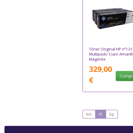
Tóner Original HP nº13
Multipack/ Cian/ Amarill
Magenta
329,00
Compr
€
Ant.
01
Sig.