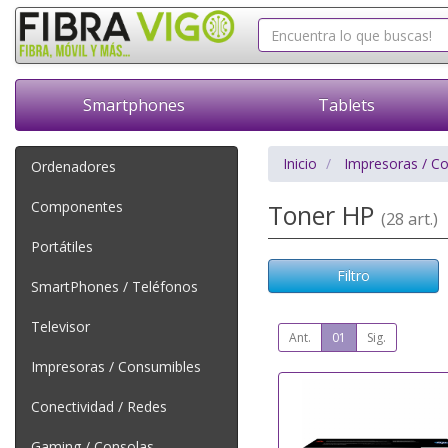
Smartphones
Tablets
Inicio
Impresoras / C
Ordenadores
Componentes
Toner HP
(28 art.)
Portátiles
Filtro
SmartPhones / Teléfonos
Televisor
Ant.
01
Sig.
Impresoras / Consumibles
Conectividad / Redes
Gaming / Consolas