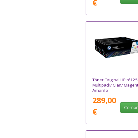
€
Tóner Original HP nº12
Multipack/ Cian/ Magen
Amarillo
289,00
Compr
€