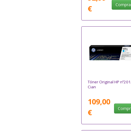
Compra
€
Tóner Original HP nº201
Cian
109,00
Compr
€