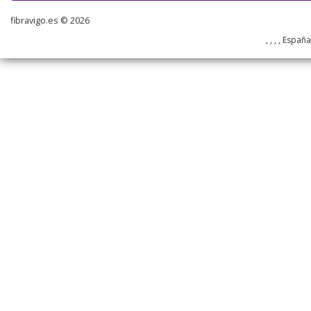
fibravigo.es © 2026
, , , , Españ