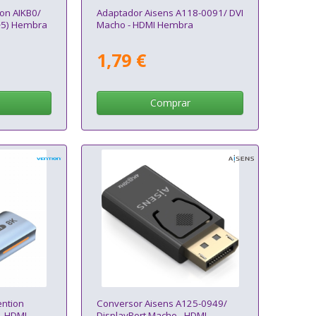
on AIKB0/
Adaptador Aisens A118-0091/ DVI
+5) Hembra
Macho - HDMI Hembra
1,79 €
Comprar
ntion
Conversor Aisens A125-0949/
- HDMI
DisplayPort Macho - HDMI