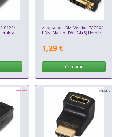
21-0123/
Adaptador HDMI Vention ECCB0/
 Hembra
HDMI Macho - DVI (24+5) Hembra
1,29 €
Comprar