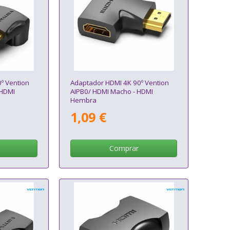
º Vention
Adaptador HDMI 4K 90º Vention
 HDMI
AIPB0/ HDMI Macho - HDMI
Hembra
1,09 €
Comprar