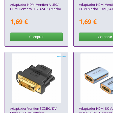
Adaptador HDMI Vention AILB0/
Adaptador HDMI Venti
HDMI Hembra - DVI (24+1) Macho
HDMI Macho - DVI (24
1,69 €
1,69 €
Comprar
Comprar
Adaptador Vention ECDB0/ DVI
Adaptador HDMI 8K Ve
Macho - HDMI Hembra
AIUH0/ HDMI Hembra 