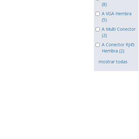
(8)
A VGA Hembra
(5)
A Multi Conector
(2)
A Conector RJ45
Hembra (2)
mostrar todas