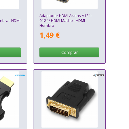
Adaptador HDMI Aisens A121-
mbra - HDMI
0124/ HDMI Macho - HDMI
Hembra
1,49 €
Comprar