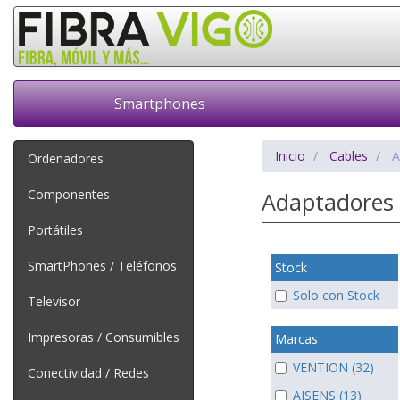
Smartphones
Inicio
Cables
A
Ordenadores
Componentes
Adaptadore
Portátiles
SmartPhones / Teléfonos
Stock
Solo con Stock
Televisor
Impresoras / Consumibles
Marcas
VENTION (32)
Conectividad / Redes
AISENS (13)