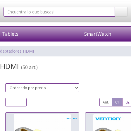
Tablets
SmartWatch
daptadores HDMI
s HDMI
(50 art.)
Ant.
01
02