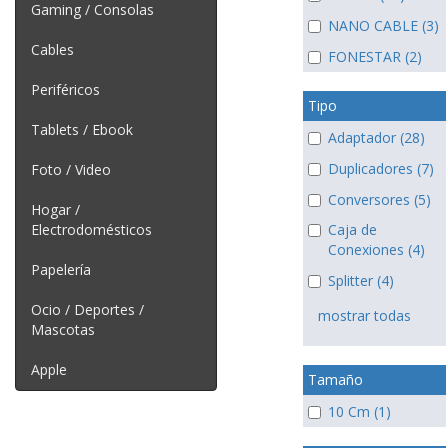
Gaming / Consolas
NANO CABLE (3)
Cables
FONESTAR (2)
Periféricos
Tipo
Tablets / Ebook
Adaptador (28)
Duplicadores (7)
Foto / Video
Conversores (5)
Hogar /
Electrodomésticos
Caja de
Conexiones (4)
Papelería
Splitter (4)
Ocio / Deportes /
mostrar todas
Mascotas
Apple
Tamaño
10 Cm (1)