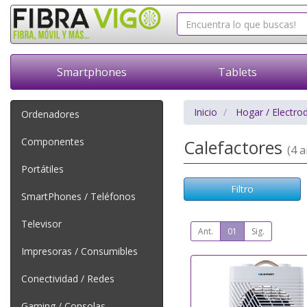
Smartphones
Tablets
Inicio
Hogar / Electro
Ordenadores
Componentes
Calefactores
(4 a
Portátiles
Filtro
SmartPhones / Teléfonos
Televisor
Ant.
01
Sig.
Impresoras / Consumibles
Conectividad / Redes
Gaming / Consolas