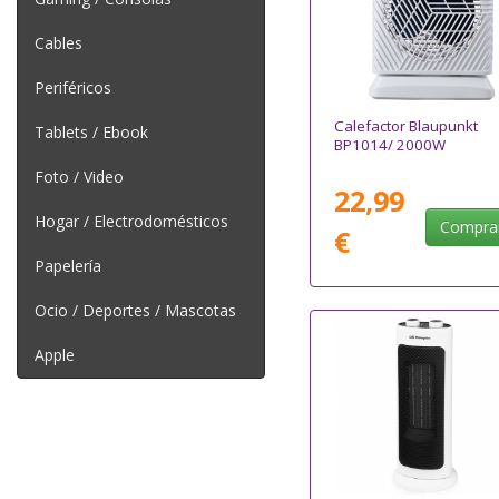
Cables
Periféricos
Calefactor Blaupunkt
Tablets / Ebook
BP1014/ 2000W
Foto / Video
22,99
Hogar / Electrodomésticos
Compra
€
Papelería
Ocio / Deportes / Mascotas
Apple