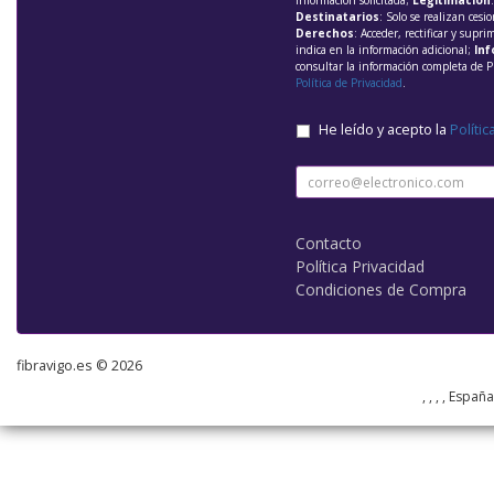
información solicitada;
Legitimación
Destinatarios
: Solo se realizan cesio
Derechos
: Acceder, rectificar y supri
indica en la información adicional;
Inf
consultar la información completa de P
Política de Privacidad
.
He leído y acepto la
Polític
Contacto
Política Privacidad
Condiciones de Compra
fibravigo.es © 2026
, , , , Españ