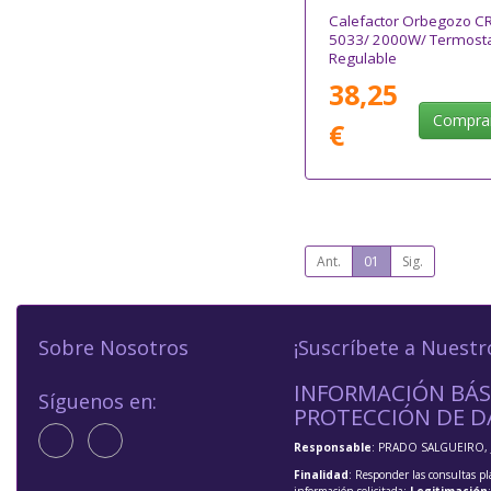
Calefactor Orbegozo C
5033/ 2000W/ Termost
Regulable
38,25
Compra
€
Ant.
01
Sig.
Sobre Nosotros
¡Suscríbete a Nuestr
INFORMACIÓN BÁS
Síguenos en:
PROTECCIÓN DE D
Responsable
: PRADO SALGUEIRO, 
Finalidad
: Responder las consultas pl