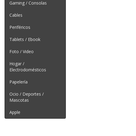
Gaming / Consolas
Cables
Periféricos
Tablets / Ebook
Foto / Video
Hogar /
Electrodomésticos
Papelería
Ocio / Deportes /
Mascotas
Apple