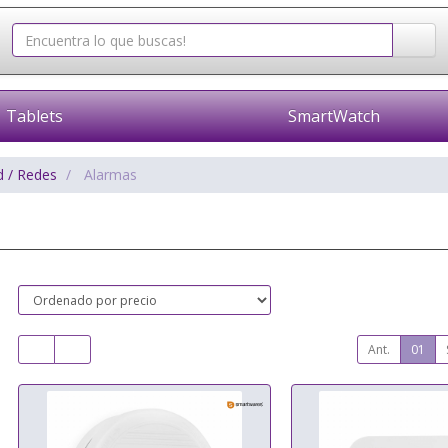
Tablets
SmartWatch
d / Redes
Alarmas
Ant.
01