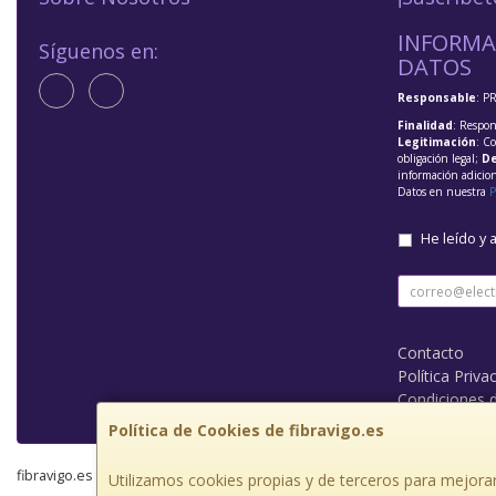
INFORMA
Síguenos en:
DATOS
Responsable
: P
Finalidad
: Respon
Legitimación
: C
obligación legal;
De
información adicio
Datos en nuestra
P
He leído y 
Contacto
Política Priva
Condiciones 
Política de Cookies de fibravigo.es
fibravigo.es © 2026
Utilizamos cookies propias y de terceros para mejorar