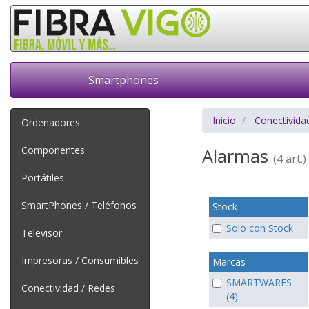
Smartphones
Inicio
Conectivida
Ordenadores
Componentes
Alarmas
(4 art.)
Portátiles
SmartPhones / Teléfonos
Stock
Solo con Stock
Televisor
Impresoras / Consumibles
Marcas
SMARTWARES
Conectividad / Redes
(4)