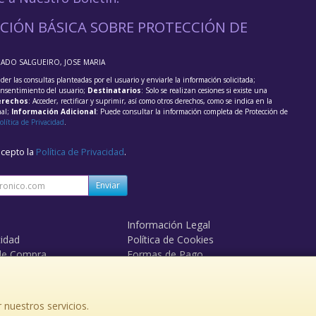
CIÓN BÁSICA SOBRE PROTECCIÓN DE
RADO SALGUEIRO, JOSE MARIA
der las consultas planteadas por el usuario y enviarle la información solicitada;
onsentimiento del usuario;
Destinatarios
: Solo se realizan cesiones si existe una
rechos
: Acceder, rectificar y suprimir, así como otros derechos, como se indica en la
nal;
Información Adicional
: Puede consultar la información completa de Protección de
olítica de Privacidad
.
acepto la
Política de Privacidad
.
Enviar
Información Legal
cidad
Política de Cookies
de Compra
Formas de Pago
 nuestros servicios.