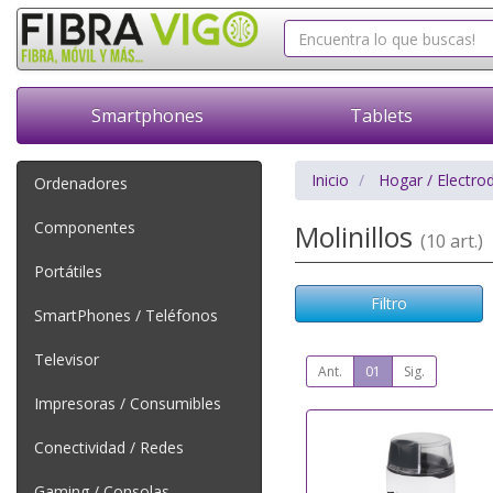
Smartphones
Tablets
Inicio
Hogar / Electro
Ordenadores
Componentes
Molinillos
(10 art.)
Portátiles
Filtro
SmartPhones / Teléfonos
Televisor
Ant.
01
Sig.
Impresoras / Consumibles
Conectividad / Redes
Gaming / Consolas