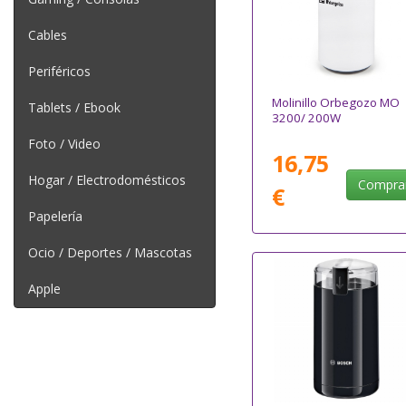
Cables
Periféricos
Molinillo Orbegozo MO
Tablets / Ebook
3200/ 200W
Foto / Video
16,75
Hogar / Electrodomésticos
Compra
€
Papelería
Ocio / Deportes / Mascotas
Apple