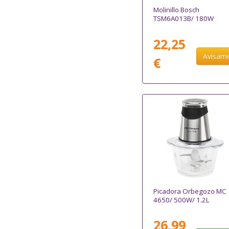
Molinillo Bosch
TSM6A013B/ 180W
22,25
Avísam
€
Picadora Orbegozo MC
4650/ 500W/ 1.2L
26,99