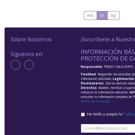
Ant.
01
Sig.
Sobre Nosotros
¡Suscríbete a Nuestr
INFORMACIÓN BÁS
Síguenos en:
PROTECCIÓN DE D
Responsable
: PRADO SALGUEIRO, 
Finalidad
: Responder las consultas pl
información solicitada;
Legitimación
Destinatarios
: Solo se realizan cesio
Derechos
: Acceder, rectificar y supri
indica en la información adicional;
Inf
consultar la información completa de P
Política de Privacidad
.
He leído y acepto la
Polític