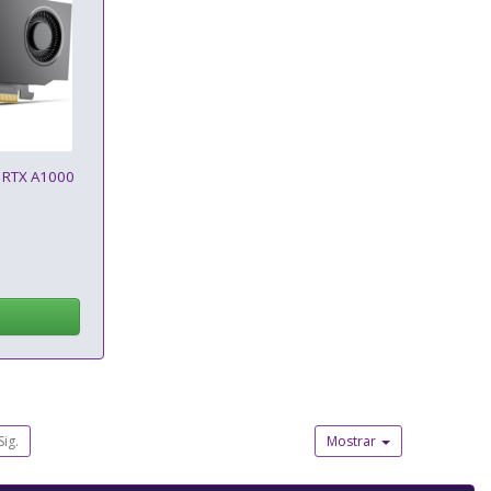
A RTX A1000
Sig.
Mostrar