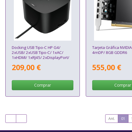
Docking USB Tipo-C HP G4/
Tarjeta Gráfica NVIDI
2xUSB/ 2xUSB Tipo-C/ 1xAC/
4mDP/ 8GB GDDR6
1xHDMI/ 1xRJ45/ 2xDisplayPort/
1xThunderbolt/ 2xUSB PD/ 1xUSB
209,00 €
555,00 €
Tipo-C PD/ 2xTarjetas NIC/ Negro
Comprar
Comprar
Ant.
01