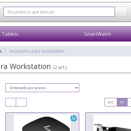
Tablets
SmartWatch
s
Accesorios para Workstation
ara Workstation
(2 art.)
Ant.
01