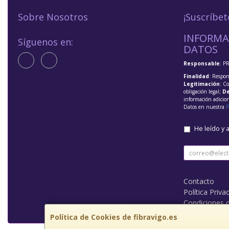
Sobre Nosotros
¡Suscríbet
INFORMA
Síguenos en:
DATOS
Responsable
: P
Finalidad
: Respon
Legitimación
: C
obligación legal;
De
información adicio
Datos en nuestra
P
He leído y 
Contacto
Política Priva
Condiciones 
Política de Cookies de fibravigo.es