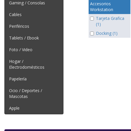
Gaming / Consolas
Accesorios
Workstation
Cables
Tarjeta Grafica
(1)
Periféricos
Docking (1)
Tablets / Ebook
Foto / Video
Hogar /
Electrodomésticos
Papelería
Ocio / Deportes /
Mascotas
Apple