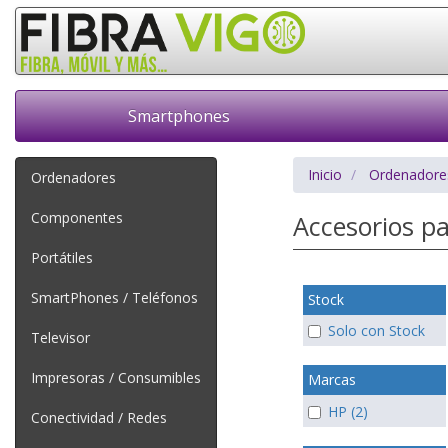
Smartphones
Inicio
Ordenadore
Ordenadores
Componentes
Accesorios p
Portátiles
SmartPhones / Teléfonos
Stock
Solo con Stock
Televisor
Impresoras / Consumibles
Marcas
HP (2)
Conectividad / Redes