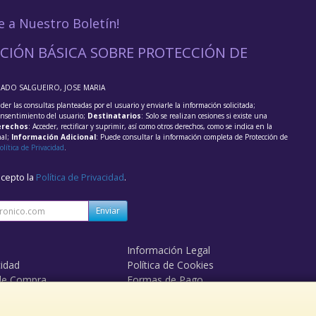
e a Nuestro Boletín!
CIÓN BÁSICA SOBRE PROTECCIÓN DE
RADO SALGUEIRO, JOSE MARIA
der las consultas planteadas por el usuario y enviarle la información solicitada;
onsentimiento del usuario;
Destinatarios
: Solo se realizan cesiones si existe una
rechos
: Acceder, rectificar y suprimir, así como otros derechos, como se indica en la
nal;
Información Adicional
: Puede consultar la información completa de Protección de
olítica de Privacidad
.
acepto la
Política de Privacidad
.
Enviar
Información Legal
cidad
Política de Cookies
de Compra
Formas de Pago