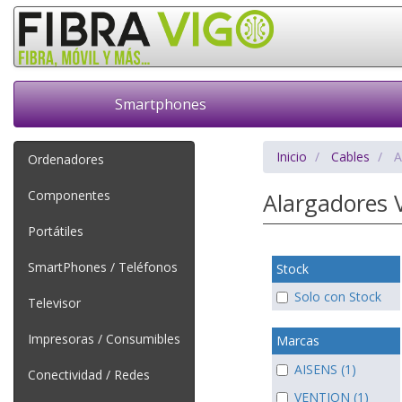
Smartphones
Inicio
Cables
A
Ordenadores
Componentes
Alargadores 
Portátiles
SmartPhones / Teléfonos
Stock
Solo con Stock
Televisor
Impresoras / Consumibles
Marcas
AISENS (1)
Conectividad / Redes
VENTION (1)