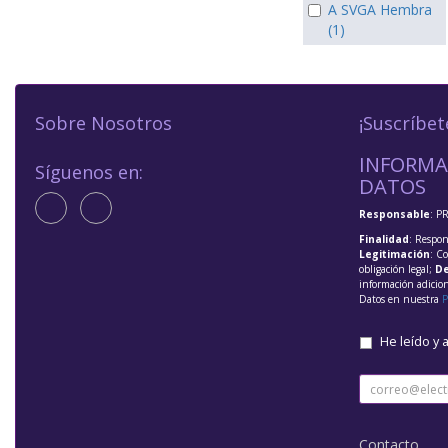
A SVGA Hembra
(1)
Sobre Nosotros
¡Suscríbet
INFORMA
Síguenos en:
DATOS
Responsable
: P
Finalidad
: Respon
Legitimación
: C
obligación legal;
De
información adicio
Datos en nuestra
P
He leído y 
Contacto