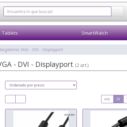
Tablets
SmartWatch
largadores VGA - DVI - Displayport
VGA - DVI - Displayport
(2 art.)
Ant.
01