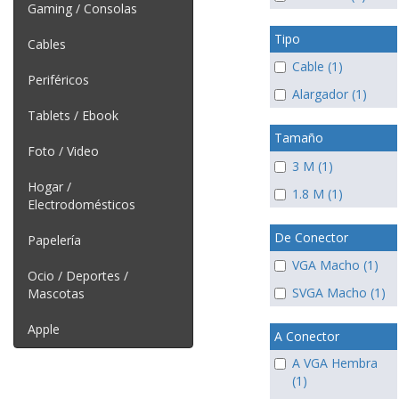
Gaming / Consolas
Tipo
Cables
Cable (1)
Periféricos
Alargador (1)
Tablets / Ebook
Tamaño
Foto / Video
3 M (1)
Hogar /
1.8 M (1)
Electrodomésticos
De Conector
Papelería
VGA Macho (1)
Ocio / Deportes /
SVGA Macho (1)
Mascotas
Apple
A Conector
A VGA Hembra
(1)