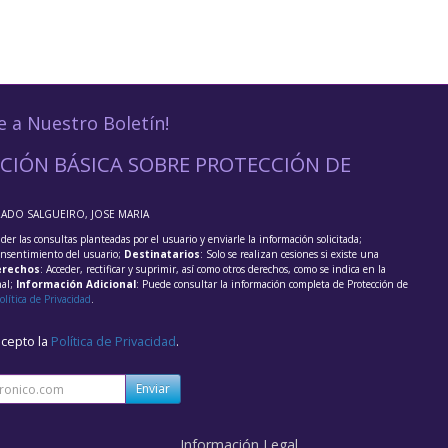
e a Nuestro Boletín!
CIÓN BÁSICA SOBRE PROTECCIÓN DE
RADO SALGUEIRO, JOSE MARIA
der las consultas planteadas por el usuario y enviarle la información solicitada;
onsentimiento del usuario;
Destinatarios
: Solo se realizan cesiones si existe una
rechos
: Acceder, rectificar y suprimir, así como otros derechos, como se indica en la
nal;
Información Adicional
: Puede consultar la información completa de Protección de
olítica de Privacidad
.
acepto la
Política de Privacidad
.
Enviar
Información Legal