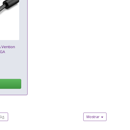
 Vention
VGA
Sig.
Mostrar