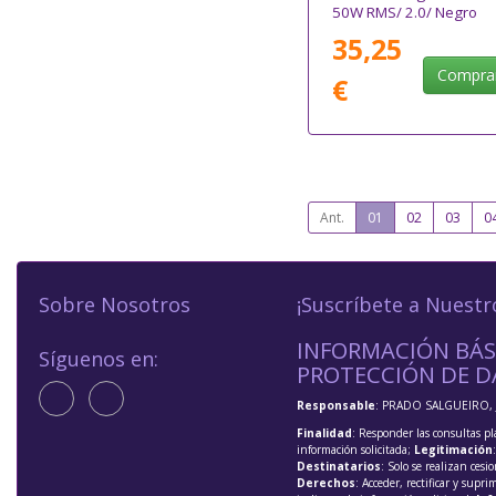
50W RMS/ 2.0/ Negro
35,25
Compra
€
Ant.
01
02
03
0
Sobre Nosotros
¡Suscríbete a Nuestr
INFORMACIÓN BÁS
Síguenos en:
PROTECCIÓN DE D
Responsable
: PRADO SALGUEIRO, 
Finalidad
: Responder las consultas pl
información solicitada;
Legitimación
Destinatarios
: Solo se realizan cesio
Derechos
: Acceder, rectificar y supri