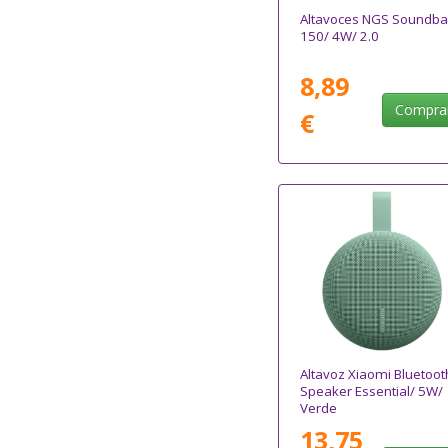
Altavoces NGS Soundb
150/ 4W/ 2.0
8,89
Compra
€
Altavoz Xiaomi Bluetoot
Speaker Essential/ 5W/
Verde
13,75