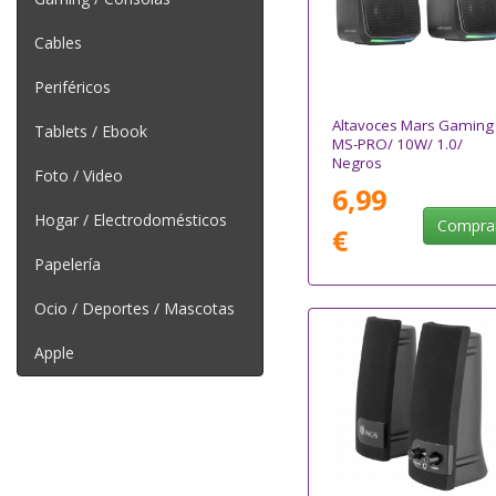
Cables
Periféricos
Altavoces Mars Gaming
Tablets / Ebook
MS-PRO/ 10W/ 1.0/
Negros
Foto / Video
6,99
Hogar / Electrodomésticos
Compra
€
Papelería
Ocio / Deportes / Mascotas
Apple