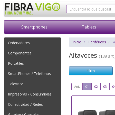
Smartphones
Tablets
Inicio
Periféricos
A
Ordenadores
Componentes
Altavoces
(139 art.
Portátiles
Filtro
SmartPhones / Teléfonos
Televisor
Ant.
01
02
03
0
Impresoras / Consumibles
Conectividad / Redes
Gaming / Consolas