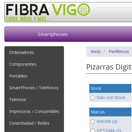
Smartphones
Inicio
Periféricos
Ordenadores
Componentes
Pizarras Digi
Portátiles
SmartPhones / Teléfonos
Stock
Solo con Stock
Televisor
Impresoras / Consumibles
Marcas
XIAOMI (2)
Conectividad / Redes
OPTOMA (2)