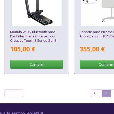
Módulo WiFi y Bluetooth para
Soporte para Pizarra I
Pantallas Planas Interactivas
Approx appIBSTD/ 80
Creative Touch 3 Series Gen3
Optoma AZ932-HNG
105,00 €
355,00 €
Comprar
Comprar
Ant.
01
e a Nuestro Boletín!