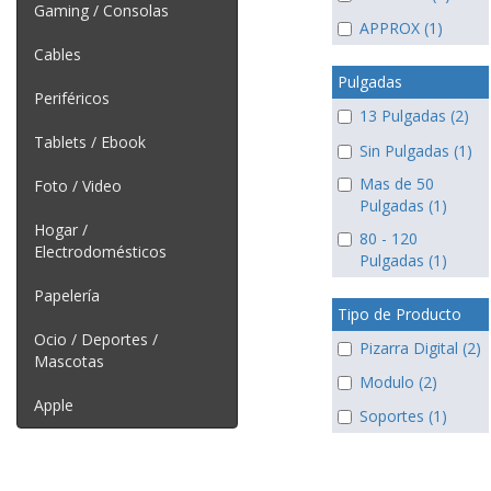
Gaming / Consolas
APPROX (1)
Cables
Pulgadas
Periféricos
13 Pulgadas (2)
Tablets / Ebook
Sin Pulgadas (1)
Mas de 50
Foto / Video
Pulgadas (1)
Hogar /
80 - 120
Electrodomésticos
Pulgadas (1)
Papelería
Tipo de Producto
Ocio / Deportes /
Pizarra Digital (2)
Mascotas
Modulo (2)
Apple
Soportes (1)