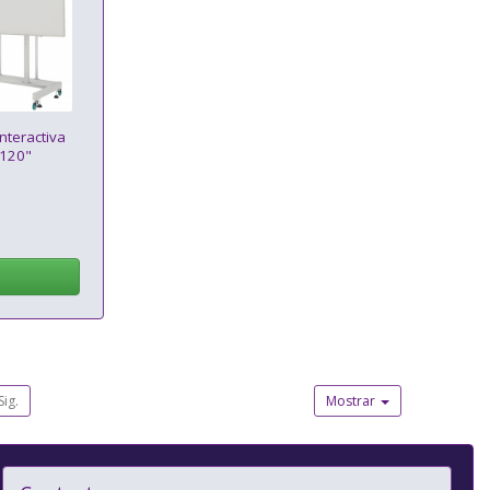
nteractiva
-120"
Sig.
Mostrar