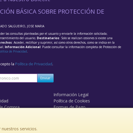
CIÓN BÁSICA SOBRE PROTECCIÓN DE
RADO SALGUEIRO, JOSE MARIA
der las consultas planteadas por el usuario y enviarle la información solicitada;
onsentimiento del usuario;
Destinatarios
: Solo se realizan cesiones si existe una
rechos
: Acceder, rectificar y suprimir, así como otros derechos, como se indica en la
nal;
Información Adicional
: Puede consultar la información completa de Protección de
olítica de Privacidad
.
acepto la
Política de Privacidad
.
Enviar
Información Legal
cidad
Política de Cookies
de Compra
Formas de Pago
 nuestros servicios.