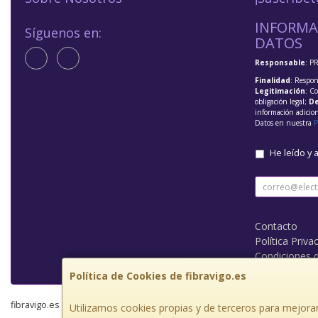
INFORMA
Síguenos en:
DATOS
Responsable
: P
Finalidad
: Respon
Legitimación
: C
obligación legal;
De
información adicio
Datos en nuestra
P
He leído y 
Contacto
Política Priva
Condiciones 
Política de Cookies de fibravigo.es
fibravigo.es © 2026
Utilizamos cookies propias y de terceros para mejorar