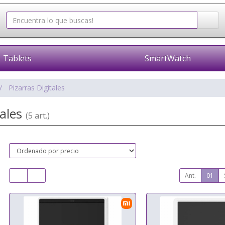
Tablets
SmartWatch
Pizarras Digitales
tales
(5 art.)
Ant.
01