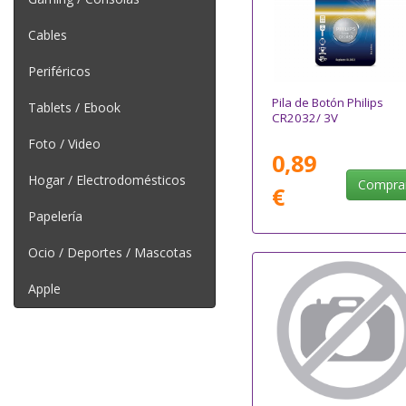
Cables
Periféricos
Pila de Botón Philips
Tablets / Ebook
CR2032/ 3V
Foto / Video
0,89
Hogar / Electrodomésticos
Compra
€
Papelería
Ocio / Deportes / Mascotas
Apple