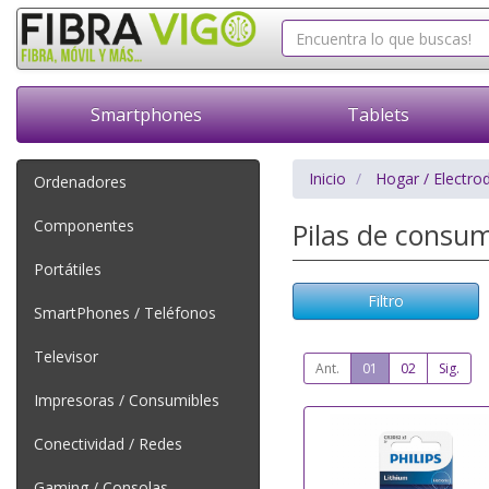
Smartphones
Tablets
Inicio
Hogar / Electro
Ordenadores
Componentes
Pilas de cons
Portátiles
Filtro
SmartPhones / Teléfonos
Televisor
Ant.
01
02
Sig.
Impresoras / Consumibles
Conectividad / Redes
Gaming / Consolas