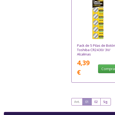
Pack de 5 Pilas de Botó
Toshiba CR2430/ 3V/
Alcalinas
4,39
Compra
€
Ant.
01
02
Sig.