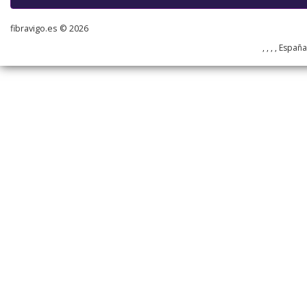
fibravigo.es © 2026
, , , , Españ