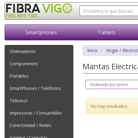
Smartphones
Tablets
Inicio
Hogar / Electro
Ordenadores
Componentes
Mantas Electri
Portátiles
SmartPhones / Teléfonos
Televisor
No hay resultados.
Impresoras / Consumibles
Conectividad / Redes
Gaming / Consolas