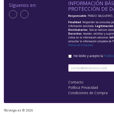
INFORMACIÓN BÁS
Síguenos en:
PROTECCIÓN DE D
Responsable
: PRADO SALGUEIRO, 
Finalidad
: Responder las consultas pl
información solicitada;
Legitimación
Destinatarios
: Solo se realizan cesio
Derechos
: Acceder, rectificar y supri
indica en la información adicional;
Inf
consultar la información completa de P
Política de Privacidad
.
He leído y acepto la
Polític
Contacto
Política Privacidad
Condiciones de Compra
fibravigo.es © 2026