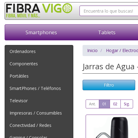
Smartphones
Tablets
Inicio
Hogar / Electro
Ordenadores
Componentes
Jarras de Agua 
Portátiles
Filtro
SmartPhones / Teléfonos
Televisor
Ant.
01
02
Sig.
Impresoras / Consumibles
Conectividad / Redes
Gaming / Consolas