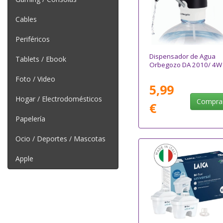
Cables
Periféricos
Dispensador de Agua
Tablets / Ebook
Orbegozo DA 2010/ 4W
Foto / Video
5,99
Hogar / Electrodomésticos
Compra
€
Papelería
Ocio / Deportes / Mascotas
Apple