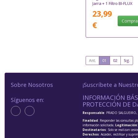
Jarra + 1 Filtro BI-FLUX
23,99
Compra
€
Ant.
01
02
Sig.
Sobre Nosotros
¡Suscríbete a Nuestr
INFORMACIÓN BÁS
Síguenos en:
PROTECCIÓN DE D
Responsable
: PRADO SALGUEIRO, 
Finalidad
: Responder las consultas pl
información solicitada;
Legitimación
Destinatarios
: Solo se realizan cesio
Derechos
: Acceder, rectificar y supri