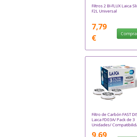
Filtros 2 BI-FLUX Laica S
F2L Universal
7,79
Compra
€
Filtro de Carbón FAST DI
Laica FD03A/ Pack de 3
Unidades/ Compatibilid
Flown go
9,69