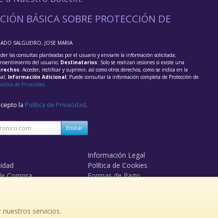
CIÓN BÁSICA SOBRE PROTECCIÓN DE
RADO SALGUEIRO, JOSE MARIA
der las consultas planteadas por el usuario y enviarle la información solicitada;
onsentimiento del usuario;
Destinatarios
: Solo se realizan cesiones si existe una
rechos
: Acceder, rectificar y suprimir, así como otros derechos, como se indica en la
nal;
Información Adicional
: Puede consultar la información completa de Protección de
olítica de Privacidad
.
acepto la
Política de Privacidad
.
Enviar
Información Legal
cidad
Política de Cookies
de Compra
Formas de Pago
 nuestros servicios.