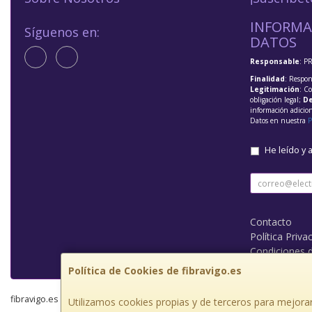
INFORMA
Síguenos en:
DATOS
Responsable
: P
Finalidad
: Respon
Legitimación
: C
obligación legal;
De
información adicio
Datos en nuestra
P
He leído y 
Contacto
Política Priva
Condiciones 
Política de Cookies de fibravigo.es
fibravigo.es © 2026
Utilizamos cookies propias y de terceros para mejorar