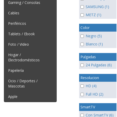
Gaming / Consolas
SAMSUNG (1)
Cables
METZ (1)
Periféricos
Color
Tablets / Ebook
Negro (5)
Blanco (1)
Foto / Video
Hogar /
Pulgadas
Electrodomésticos
24 Pulgadas (6)
Papelería
Resolucion
Ocio / Deportes /
HD (4)
Mascotas
Full HD (2)
Apple
SmartTV
Con SmartTV (6)