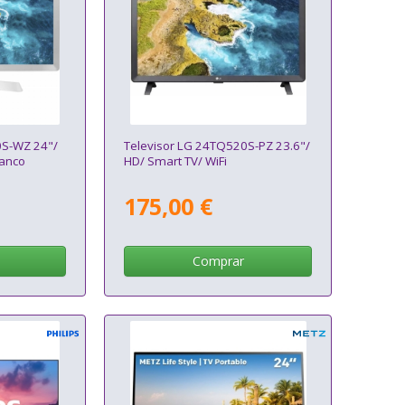
0S-WZ 24"/
Televisor LG 24TQ520S-PZ 23.6"/
lanco
HD/ Smart TV/ WiFi
175,00 €
Comprar