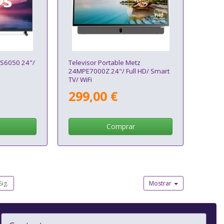
HS6050 24"/
Televisor Portable Metz
24MPE7000Z 24"/ Full HD/ Smart
TV/ WiFi
299,00 €
Comprar
Sig.
Mostrar