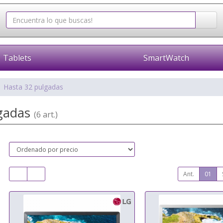
Tablets
SmartWatch
Hasta 32 pulgadas
lgadas
(6 art.)
Ant.
01