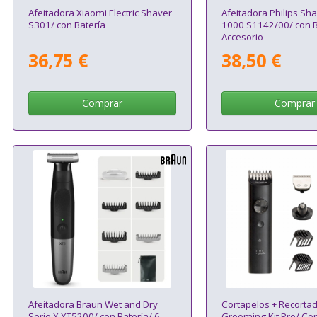
Afeitadora Xiaomi Electric Shaver
Afeitadora Philips Sh
S301/ con Batería
1000 S1142/00/ con Ba
Accesorio
36,75 €
38,50 €
Comprar
Comprar
Afeitadora Braun Wet and Dry
Cortapelos + Recorta
Serie X XT5200/ con Batería/ 6
Grooming Kit Pro/ Con