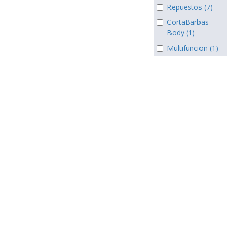
Repuestos (7)
CortaBarbas -
Body (1)
Multifuncion (1)