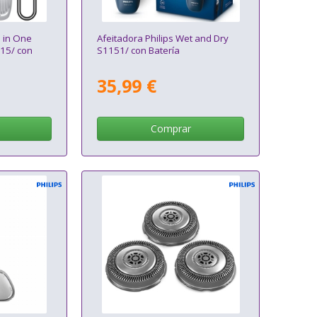
l in One
Afeitadora Philips Wet and Dry
15/ con
S1151/ con Batería
35,99 €
Comprar