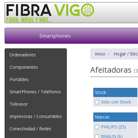
Smartphones
Inicio
Hogar / Ele
Ordenadores
Componentes
Afeitadoras
(3
Portátiles
SmartPhones / Teléfonos
Stock
Solo con Stock
Televisor
Impresoras / Consumibles
Marcas
PHILIPS (25)
Conectividad / Redes
BRAUN (6)