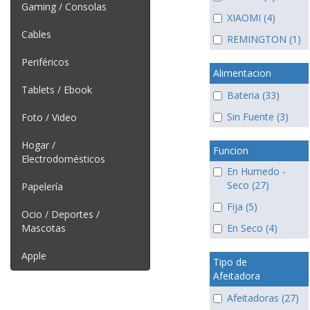
Gaming / Consolas
XIAOMI (4)
Cables
REMINGTON (1)
Periféricos
Alimentacion
Tablets / Ebook
Bateria (33)
Sin Fuente (3)
Foto / Video
Hogar /
Funcion
Electrodomésticos
En Humedo -
Seco (27)
Papelería
Fija (5)
Ocio / Deportes /
Mascotas
En Seco (4)
Apple
Tipo de
Afeitadora
Afeitadoras (27)