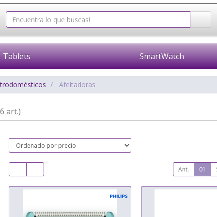
Tablets
SmartWatch
ctrodomésticos
Afeitadoras
6 art.)
Ant.
01