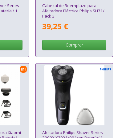
aver Series
Cabezal de Reemplazo para
tería / 1
Afeitadora Eléctrica Philips SH71/
Pack 3
39,25 €
Comprar
dora Xiaomi
Afeitadora Philips Shaver Series
 Batería/
3000X X3021/00/ con Batería/ 1