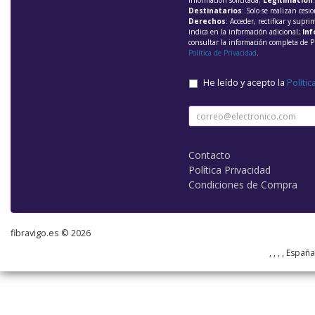
información solicitada;
Legitimación
Destinatarios
: Solo se realizan cesio
Derechos
: Acceder, rectificar y supri
indica en la información adicional;
Inf
consultar la información completa de P
Política de Privacidad
.
He leído y acepto la
Polític
Contacto
Política Privacidad
Condiciones de Compra
fibravigo.es © 2026
, , , , Españ