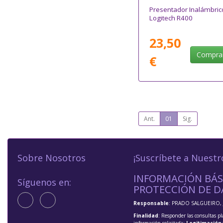
Presentador Inalámbric
Logitech R400
23,50
Compra
€
Ant.
01
Sig.
Sobre Nosotros
¡Suscríbete a Nuestr
INFORMACIÓN BÁS
Síguenos en:
PROTECCIÓN DE D
Responsable
: PRADO SALGUEIRO, 
Finalidad
: Responder las consultas pl