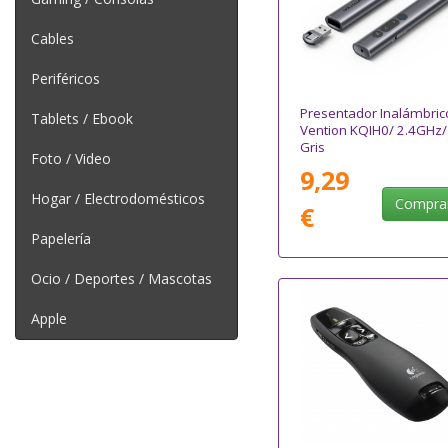
Cables
Periféricos
Presentador Inalámbric
Tablets / Ebook
Vention KQIH0/ 2.4GHz/
Gris
Foto / Video
9,29
Hogar / Electrodomésticos
Compra
€
Papelería
Ocio / Deportes / Mascotas
Apple