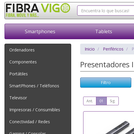
Smartphones
Tablets
Inicio
Periféricos
P
Ordenadores
Componentes
Presentadores 
Portátiles
Filtro
SmartPhones / Teléfonos
Televisor
Ant.
01
Sig.
Impresoras / Consumibles
Conectividad / Redes
Gaming / Consolas