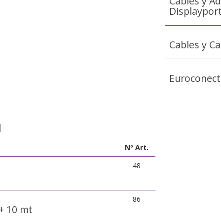
Cables y A
Displaypor
Cables y C
Euroconect
d
Nº Art.
48
86
+ 10 mt