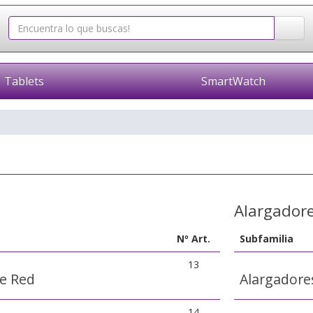
Tablets
SmartWatch
Alargador
Nº Art.
Subfamilia
13
e Red
Alargadore
14