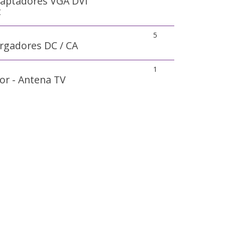
daptadores VGA DVI
t
5
argadores DC / CA
1
or - Antena TV