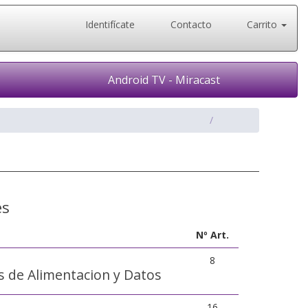
Identifícate
Contacto
Carrito
Android TV - Miracast
es
Nº Art.
8
s de Alimentacion y Datos
16