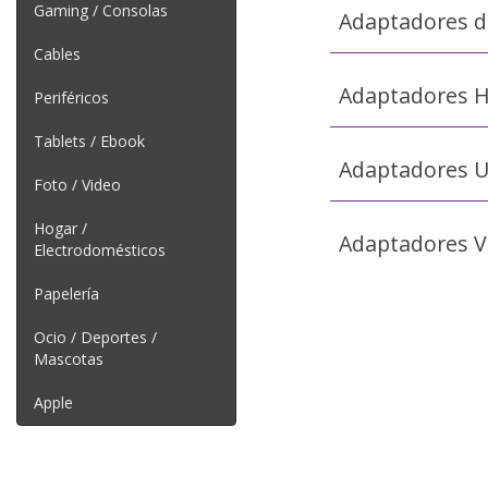
Gaming / Consolas
Adaptadores d
Cables
Adaptadores 
Periféricos
Tablets / Ebook
Adaptadores 
Foto / Video
Hogar /
Adaptadores VG
Electrodomésticos
Papelería
Ocio / Deportes /
Mascotas
Apple