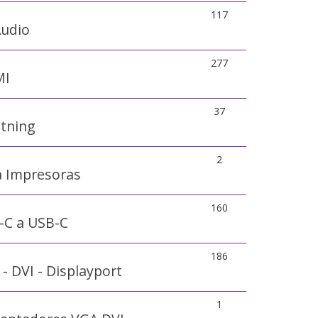
117
Audio
277
MI
37
htning
2
a Impresoras
160
-C a USB-C
186
- DVI - Displayport
1