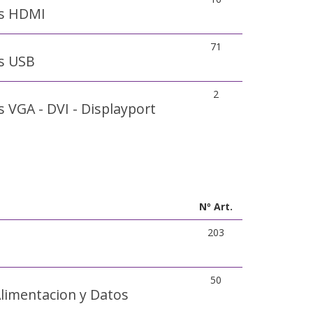
es HDMI
71
s USB
2
 VGA - DVI - Displayport
Nº Art.
203
50
Alimentacion y Datos