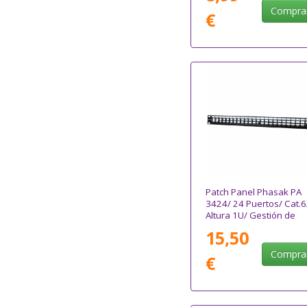
Compra
€
Patch Panel Phasak PA
3424/ 24 Puertos/ Cat.6
Altura 1U/ Gestión de
Cable/ Conectores RJ45
15,50
UTP No Incluidos
Compra
€