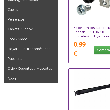
Cables
Periféricos
Kit de tornillos para rack
Tablets / Ebook
Phasak PP 9100/ 10
unidades/ Incluye Tornil
Foto / Video
+ Tuercas + Arandelas
0,99
Hogar / Electrodomésticos
Compra
€
Papelería
Ocio / Deportes / Mascotas
Apple