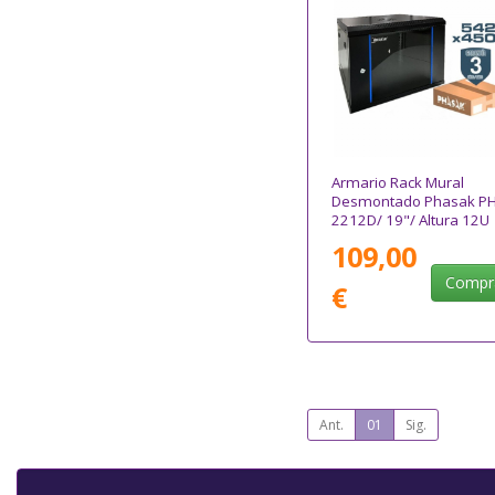
Armario Rack Mural
Desmontado Phasak P
2212D/ 19"/ Altura 12U
109,00
Compr
€
Ant.
01
Sig.