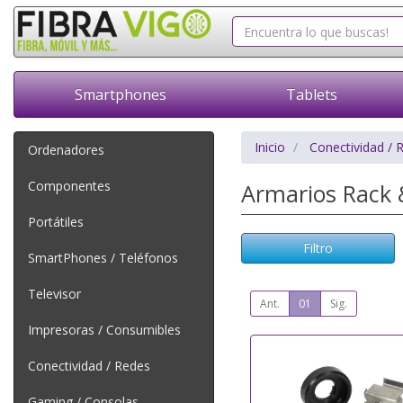
Smartphones
Tablets
Inicio
Conectividad / 
Ordenadores
Componentes
Armarios Rack 
Portátiles
Filtro
SmartPhones / Teléfonos
Televisor
Ant.
01
Sig.
Impresoras / Consumibles
Conectividad / Redes
Gaming / Consolas