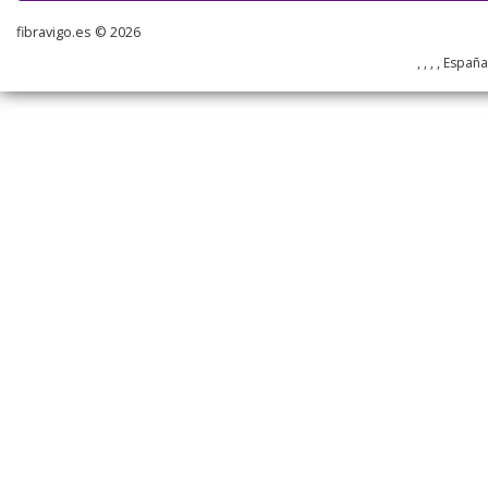
fibravigo.es © 2026
, , , , Españ