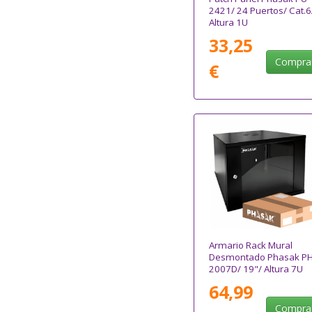
2421/ 24 Puertos/ Cat.6
Altura 1U
33,25
Compra
€
Armario Rack Mural
Desmontado Phasak P
2007D/ 19"/ Altura 7U
64,99
Compra