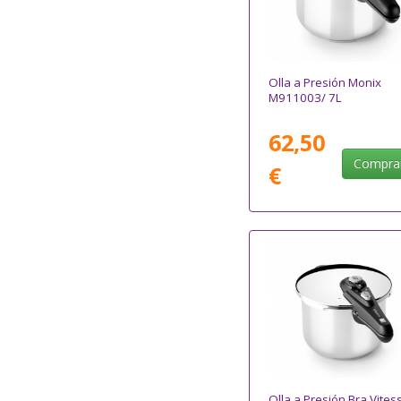
Olla a Presión Monix
M911003/ 7L
62,50
Compra
€
Olla a Presión Bra Vites