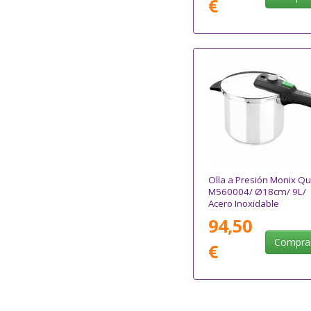
€
Olla a Presión Monix Qu
M560004/ Ø18cm/ 9L/
Acero Inoxidable
94,50
Compra
€