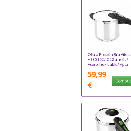
Olla a Presión Bra Vites
A185102/ Ø22cm/ 6L/
Acero Inoxidable/ Apta
para Inducción
59,99
Compra
€