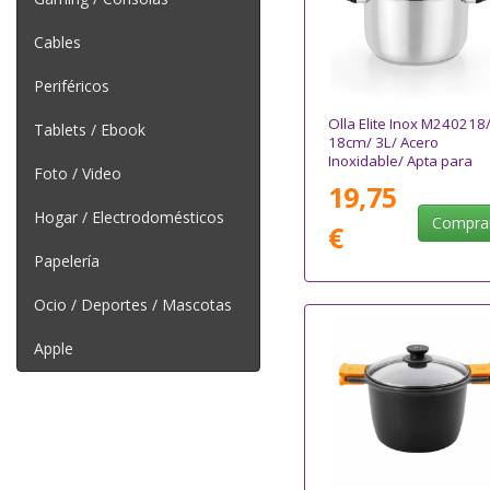
Cables
Periféricos
Olla Elite Inox M240218
Tablets / Ebook
18cm/ 3L/ Acero
Inoxidable/ Apta para
Foto / Video
Inducción
19,75
Hogar / Electrodomésticos
Compra
€
Papelería
Ocio / Deportes / Mascotas
Apple