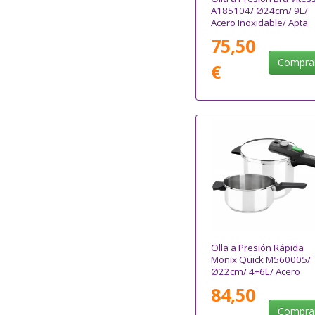
A185104/ Ø24cm/ 9L/
Acero Inoxidable/ Apta
para Inducción
75,50
Compra
€
Olla a Presión Rápida
Monix Quick M560005/
Ø22cm/ 4+6L/ Acero
Inoxidable
84,50
Compra