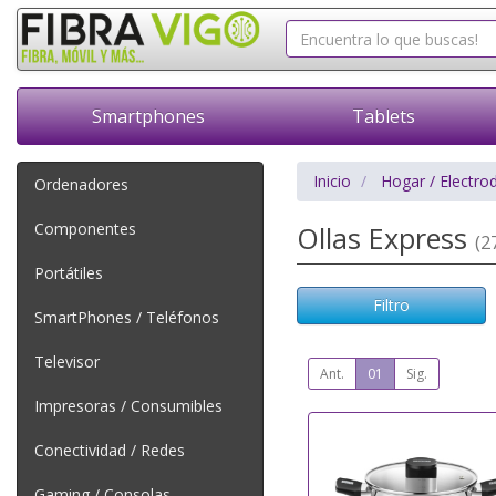
Smartphones
Tablets
Inicio
Hogar / Electro
Ordenadores
Componentes
Ollas Express
(27
Portátiles
Filtro
SmartPhones / Teléfonos
Televisor
Ant.
01
Sig.
Impresoras / Consumibles
Conectividad / Redes
Gaming / Consolas