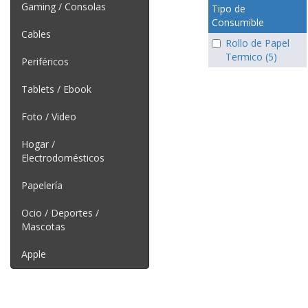
Gaming / Consolas
Tipo de
Consumible
Cables
Rollo de Papel
Termico (5)
Periféricos
Tablets / Ebook
Foto / Video
Hogar /
Electrodomésticos
Papelería
Ocio / Deportes /
Mascotas
Apple