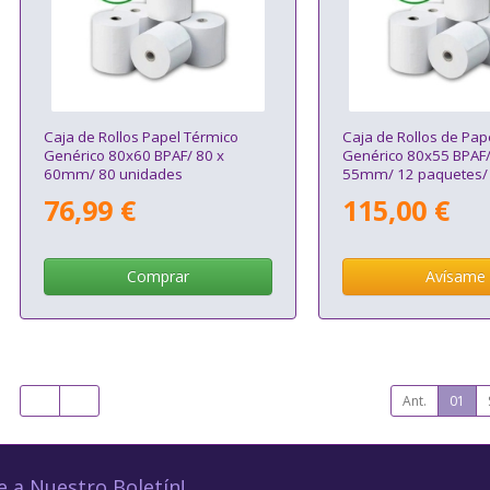
Caja de Rollos Papel Térmico
Caja de Rollos de Pap
Genérico 80x60 BPAF/ 80 x
Genérico 80x55 BPAF/
60mm/ 80 unidades
55mm/ 12 paquetes/
unidades
76,99 €
115,00 €
Comprar
Avísame
Ant.
01
e a Nuestro Boletín!