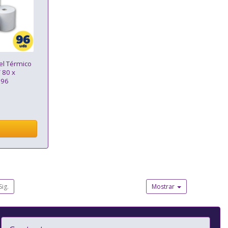
el Térmico
 80 x
 96
Sig.
Mostrar