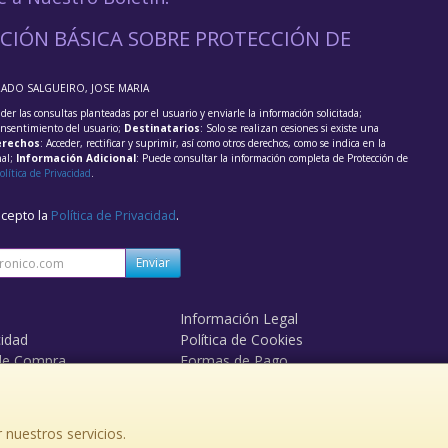
CIÓN BÁSICA SOBRE PROTECCIÓN DE
RADO SALGUEIRO, JOSE MARIA
der las consultas planteadas por el usuario y enviarle la información solicitada;
onsentimiento del usuario;
Destinatarios
: Solo se realizan cesiones si existe una
rechos
: Acceder, rectificar y suprimir, así como otros derechos, como se indica en la
nal;
Información Adicional
: Puede consultar la información completa de Protección de
olítica de Privacidad
.
acepto la
Política de Privacidad
.
Enviar
Información Legal
cidad
Política de Cookies
de Compra
Formas de Pago
 nuestros servicios.