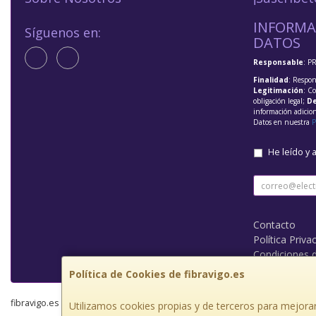
INFORMA
Síguenos en:
DATOS
Responsable
: P
Finalidad
: Respon
Legitimación
: C
obligación legal;
De
información adicio
Datos en nuestra
P
He leído y 
Contacto
Política Priva
Condiciones 
Política de Cookies de fibravigo.es
fibravigo.es © 2026
Utilizamos cookies propias y de terceros para mejorar