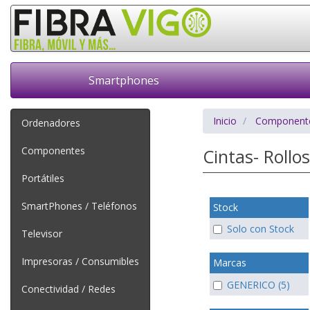
Smartphones
Inicio
Component
Ordenadores
Componentes
Cintas- Rollo
Portátiles
SmartPhones / Teléfonos
Stock
Solo con Stock
Televisor
Impresoras / Consumibles
Marcas
GENERICO (5)
Conectividad / Redes