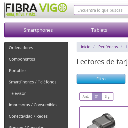
Smartphones
Tablets
Inicio
Periféricos
L
Ordenadores
Componentes
Lectores de tar
Portátiles
Filtro
SmartPhones / Teléfonos
Televisor
Ant.
01
Sig.
Impresoras / Consumibles
Conectividad / Redes
Gaming / Consolas