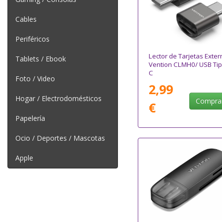
Cables
Periféricos
Lector de Tarjetas Exter
Tablets / Ebook
Vention CLMH0/ USB Tip
C
Foto / Video
2,99
Hogar / Electrodomésticos
Compra
€
Papelería
Ocio / Deportes / Mascotas
Apple