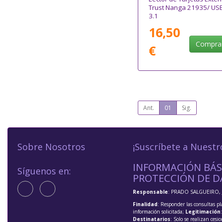
Trust Nanga 21935/ US
3.1
16,50
Compra
€
Ant.
01
Sig.
Sobre Nosotros
¡Suscríbete a Nuestr
INFORMACIÓN BÁS
Síguenos en:
PROTECCIÓN DE D
Responsable
: PRADO SALGUEIRO, 
Finalidad
: Responder las consultas pl
información solicitada;
Legitimación
Destinatarios
: Solo se realizan cesio