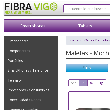
Smartphones
Tablets
Inicio
Ocio / Deportes
Ordenadores
Componentes
Maletas - Mochi
Portátiles
Filtro
SmartPhones / Teléfonos
Televisor
Ant.
01
02
Sig.
Impresoras / Consumibles
Conectividad / Redes
Gaming / Consolas