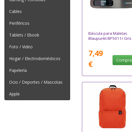
Cables
Periféricos
Báscula para Maletas
Tablets / Ebook
Blaupunkt BP5011/ Gris
Foto / Video
7,49
Hogar / Electrodomésticos
Compra
€
Papelería
Ocio / Deportes / Mascotas
Apple