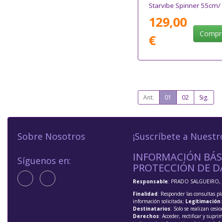
Starvibe Spinner 55cm/
55x40x20cm/ 4 Ruedas
129,00
Coral
Compr
€
Ant.
01
02
Sig.
Sobre Nosotros
¡Suscríbete a Nuestr
INFORMACIÓN BÁS
Síguenos en:
PROTECCIÓN DE D
Responsable
: PRADO SALGUEIRO, 
Finalidad
: Responder las consultas pl
información solicitada;
Legitimación
Destinatarios
: Solo se realizan cesio
Derechos
: Acceder, rectificar y supri