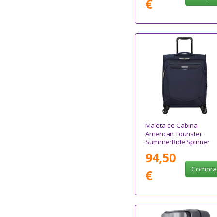
€
Maleta de Cabina
American Tourister
SummerRide Spinner
55cm/ 55x40x23cm/ 4
94,50
Ruedas/ Azul Marino
Compra
€