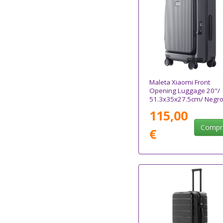
Maleta Xiaomi Front
Opening Luggage 20"/
51.3x35x27.5cm/ Negr
Carbono
115,00
Compr
€