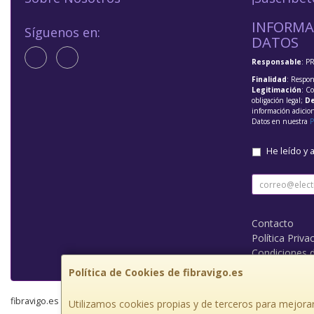
INFORMA
Síguenos en:
DATOS
Responsable
: P
Finalidad
: Respon
Legitimación
: C
obligación legal;
De
información adicio
Datos en nuestra
P
He leído y 
Contacto
Política Priva
Condiciones 
Política de Cookies de fibravigo.es
fibravigo.es © 2026
Utilizamos cookies propias y de terceros para mejorar