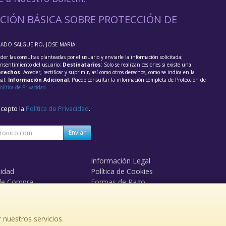
CIÓN BÁSICA SOBRE PROTECCIÓN DE
RADO SALGUEIRO, JOSE MARIA
der las consultas planteadas por el usuario y enviarle la información solicitada;
onsentimiento del usuario;
Destinatarios
: Solo se realizan cesiones si existe una
rechos
: Acceder, rectificar y suprimir, así como otros derechos, como se indica en la
nal;
Información Adicional
: Puede consultar la información completa de Protección de
olítica de Privacidad
.
acepto la
Política de Privacidad
.
Enviar
Información Legal
cidad
Política de Cookies
de Compra
Formas de Pago
 nuestros servicios.