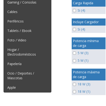
Gaming / Consolas
Carga Rapida
Si (4)
Cables
Periféricos
Incluye Cargador
Si (4)
Tablets / Ebook
Foto / Video
Potencia mínima
de carga
Hogar /
5 W (3)
Electrodomésticos
5 W (1)
Papelería
Potencia máxima
Ocio / Deportes /
de carga
Mascotas
18 W (3)
Apple
18 W (1)