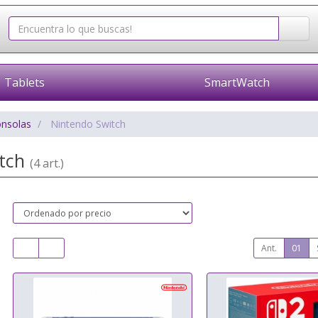
Tablets
SmartWatch
onsolas
Nintendo Switch
itch
(4 art.)
Ant.
01