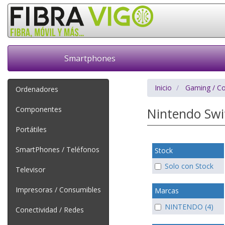
Smartphones
Inicio
Gaming / C
Ordenadores
Componentes
Nintendo Sw
Portátiles
SmartPhones / Teléfonos
Stock
Solo con Stock
Televisor
Impresoras / Consumibles
Marcas
NINTENDO (4)
Conectividad / Redes