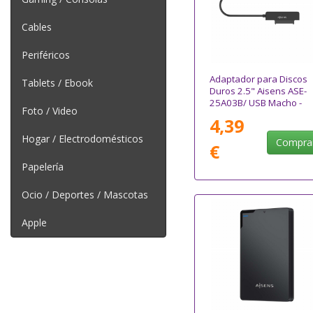
Cables
Periféricos
Adaptador para Discos
Tablets / Ebook
Duros 2.5" Aisens ASE-
25A03B/ USB Macho -
Foto / Video
SATA
4,39
Hogar / Electrodomésticos
Compra
€
Papelería
Ocio / Deportes / Mascotas
Apple