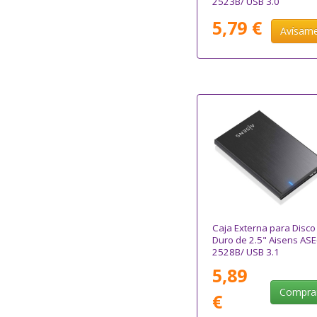
2523B/ USB 3.0
5,79 €
Avísam
Caja Externa para Disco
Duro de 2.5" Aisens ASE
2528B/ USB 3.1
5,89
Compra
€