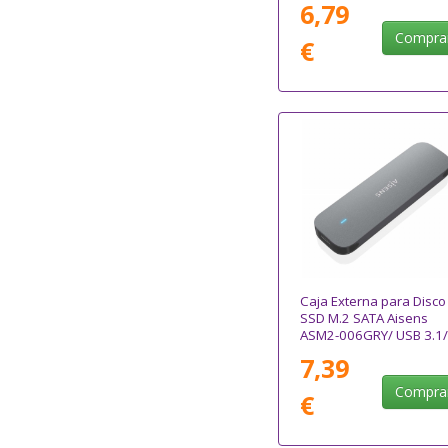
6,79
Compra
€
Caja Externa para Disco
SSD M.2 SATA Aisens
ASM2-006GRY/ USB 3.1/
Sin tornillos
7,39
Compra
€