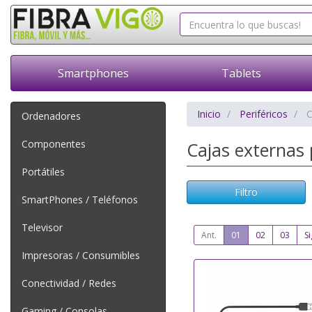
Smartphones
Tablets
Inicio
Periféricos
C
Ordenadores
Componentes
Cajas externas
Portátiles
Filtro
SmartPhones / Teléfonos
Televisor
Ant.
01
02
03
Si
Impresoras / Consumibles
Conectividad / Redes
Gaming / Consolas