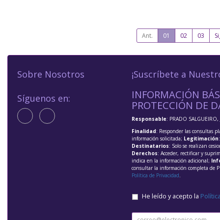
Ant.
01
02
03
Si
Sobre Nosotros
¡Suscríbete a Nuestr
INFORMACIÓN BÁS
Síguenos en:
PROTECCIÓN DE D
Responsable
: PRADO SALGUEIRO, 
Finalidad
: Responder las consultas pl
información solicitada;
Legitimación
Destinatarios
: Solo se realizan cesio
Derechos
: Acceder, rectificar y supri
indica en la información adicional;
Inf
consultar la información completa de P
Política de Privacidad
.
He leído y acepto la
Polític