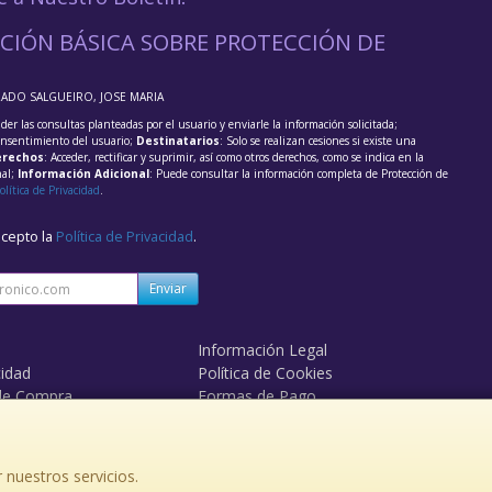
CIÓN BÁSICA SOBRE PROTECCIÓN DE
RADO SALGUEIRO, JOSE MARIA
der las consultas planteadas por el usuario y enviarle la información solicitada;
onsentimiento del usuario;
Destinatarios
: Solo se realizan cesiones si existe una
rechos
: Acceder, rectificar y suprimir, así como otros derechos, como se indica en la
nal;
Información Adicional
: Puede consultar la información completa de Protección de
olítica de Privacidad
.
acepto la
Política de Privacidad
.
Enviar
Información Legal
cidad
Política de Cookies
de Compra
Formas de Pago
 nuestros servicios.