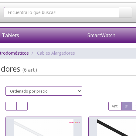
Tablets
SmartWatch
ctrodomésticos
Cables Alargadores
adores
(6 art.)
Ant.
01