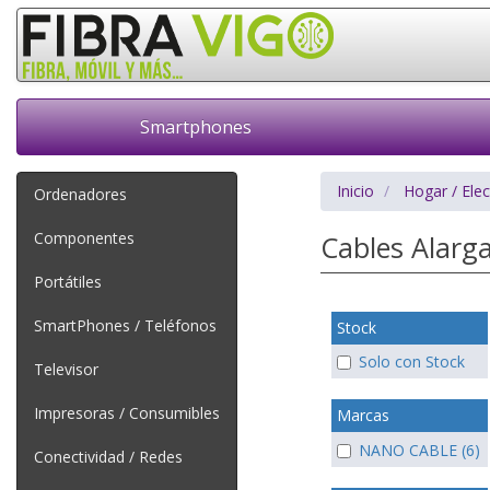
Smartphones
Inicio
Hogar / Ele
Ordenadores
Componentes
Cables Alarg
Portátiles
SmartPhones / Teléfonos
Stock
Solo con Stock
Televisor
Impresoras / Consumibles
Marcas
NANO CABLE (6)
Conectividad / Redes