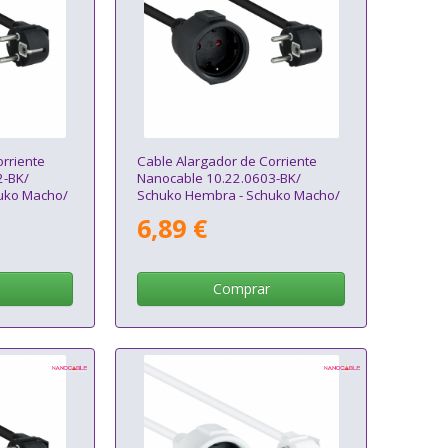
rriente
Cable Alargador de Corriente
2-BK/
Nanocable 10.22.0603-BK/
uko Macho/
Schuko Hembra - Schuko Macho/
3m/ Negro
6,89 €
Comprar