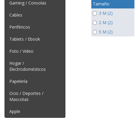
Gaming / Consolas
Tamaño
3 M (2)
Cables
2 M (2)
Periféricos
5 M (2)
Tablets / Ebook
Foto / Video
Hogar /
Electrodomésticos
Papelería
Ocio / Deportes /
Mascotas
Apple