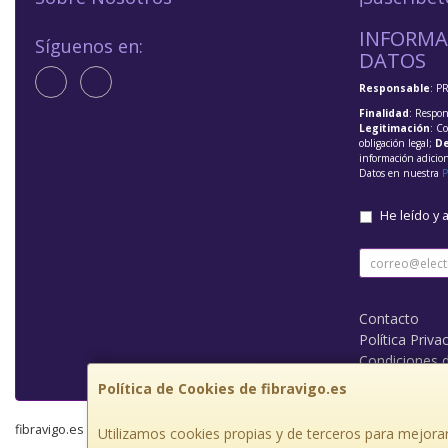
INFORMA
Síguenos en:
DATOS
Responsable
: P
Finalidad
: Respon
Legitimación
: C
obligación legal;
De
información adicio
Datos en nuestra
P
He leído y 
Contacto
Política Priva
Condiciones 
Política de Cookies de fibravigo.es
fibravigo.es © 2026
Utilizamos cookies propias y de terceros para mejorar