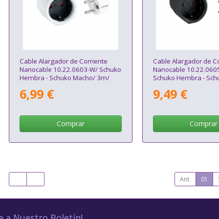
Cable Alargador de Corriente
Cable Alargador de Co
Nanocable 10.22.0603-W/ Schuko
Nanocable 10.22.060
Hembra - Schuko Macho/ 3m/
Schuko Hembra - Sch
Blanco
5m/ Negro
6,99 €
9,49 €
Comprar
Comprar
Ant.
01
e a Nuestro Boletín!