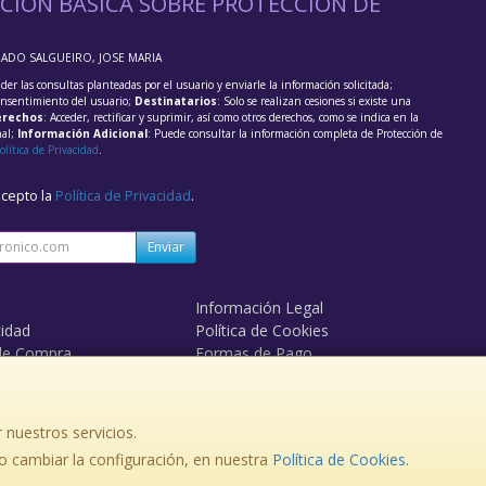
CIÓN BÁSICA SOBRE PROTECCIÓN DE
RADO SALGUEIRO, JOSE MARIA
der las consultas planteadas por el usuario y enviarle la información solicitada;
onsentimiento del usuario;
Destinatarios
: Solo se realizan cesiones si existe una
rechos
: Acceder, rectificar y suprimir, así como otros derechos, como se indica en la
nal;
Información Adicional
: Puede consultar la información completa de Protección de
olítica de Privacidad
.
acepto la
Política de Privacidad
.
Enviar
Información Legal
cidad
Política de Cookies
de Compra
Formas de Pago
 nuestros servicios.
, , , , España. - C.I.F.: 36174987N - Tfno:
 cambiar la configuración, en nuestra
Política de Cookies
.