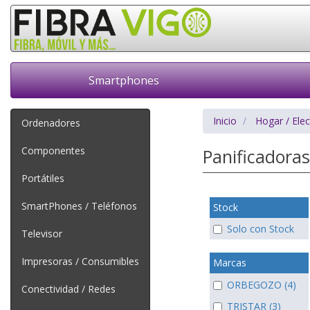
Smartphones
Inicio
Hogar / Ele
Ordenadores
Componentes
Panificadoras
Portátiles
SmartPhones / Teléfonos
Stock
Solo con Stock
Televisor
Impresoras / Consumibles
Marcas
ORBEGOZO (4)
Conectividad / Redes
TRISTAR (3)