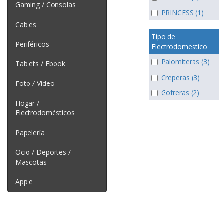
Gaming / Consolas
PRINCESS (1)
Cables
Tipo de
Periféricos
Electrodomestico
Palomiteras (3)
Tablets / Ebook
Creperas (3)
Foto / Video
Gofreras (2)
Hogar /
Electrodomésticos
Papelería
Ocio / Deportes /
Mascotas
Apple