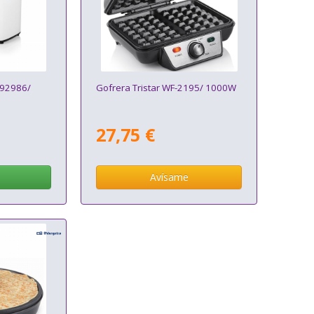
292986/
Gofrera Tristar WF-2195/ 1000W
27,75 €
Avísame