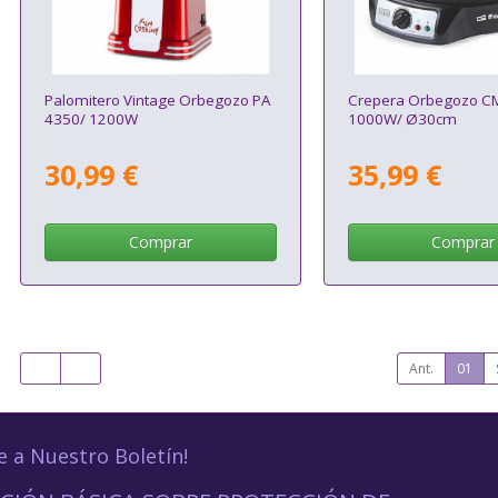
Palomitero Vintage Orbegozo PA
Crepera Orbegozo C
4350/ 1200W
1000W/ Ø30cm
30,99 €
35,99 €
Comprar
Comprar
Ant.
01
e a Nuestro Boletín!