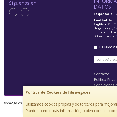
INFORMA
Síguenos en:
DATOS
Responsable
: P
Finalidad
: Respon
Legitimación
: C
obligación legal;
De
información adicio
Datos en nuestra
P
He leído y 
Contacto
Política Priva
Condiciones 
Política de Cookies de fibravigo.es
fibravigo.es © 2026
Utilizamos cookies propias y de terceros para mejorar
Puede obtener más información, o bien conocer cómo