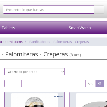
Tablets
SmartWatch
ctrodomésticos
Panificadoras - Palomiteras - Creperas
 - Palomiteras - Creperas
(8 art.)
Ant.
01