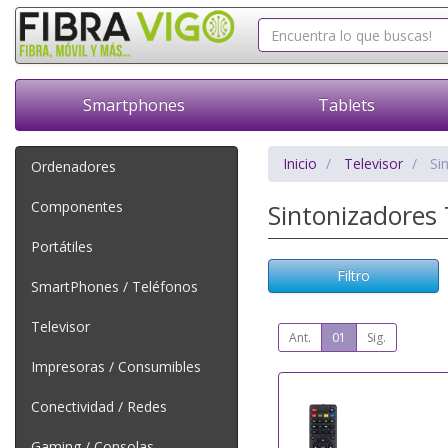
Smartphones
Tablets
Inicio
Televisor
Si
Ordenadores
Componentes
Sintonizadores
Portátiles
Filtro
SmartPhones / Teléfonos
Televisor
Ant.
01
Sig.
Impresoras / Consumibles
Conectividad / Redes
Gaming / Consolas