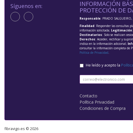
INFORMACIÓN BÁS
Síguenos en:
PROTECCIÓN DE D
Responsable
: PRADO SALGUEIRO, 
Finalidad
: Responder las consultas pl
información solicitada;
Legitimación
Destinatarios
: Solo se realizan cesio
Derechos
: Acceder, rectificar y supri
indica en la información adicional;
Inf
consultar la información completa de P
Política de Privacidad
.
He leído y acepto la
Polític
Contacto
Política Privacidad
Condiciones de Compra
fibravigo.es © 2026