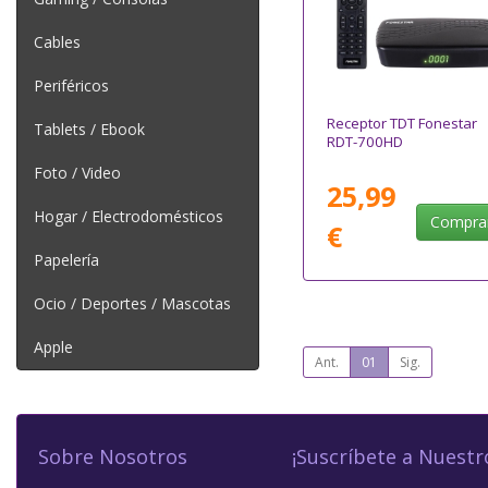
Cables
Periféricos
Receptor TDT Fonestar
Tablets / Ebook
RDT-700HD
Foto / Video
25,99
Hogar / Electrodomésticos
Compra
€
Papelería
Ocio / Deportes / Mascotas
Apple
Ant.
01
Sig.
Sobre Nosotros
¡Suscríbete a Nuestr