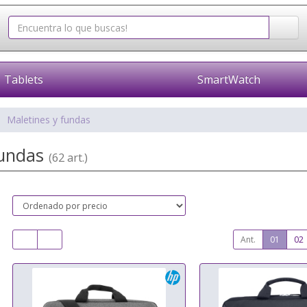
Tablets
SmartWatch
Maletines y fundas
fundas
(62 art.)
Ant.
01
02