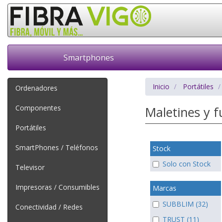
Smartphones
Inicio
Portátiles
Ordenadores
Componentes
Maletines y 
Portátiles
SmartPhones / Teléfonos
Stock
Solo con Stock
Televisor
Impresoras / Consumibles
Marcas
SUBBLIM (32)
Conectividad / Redes
TRUST (11)