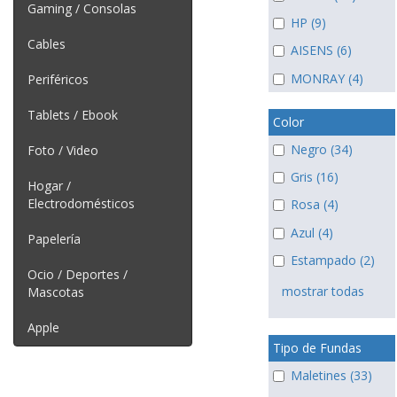
Gaming / Consolas
HP (9)
Cables
AISENS (6)
MONRAY (4)
Periféricos
Tablets / Ebook
Color
Negro (34)
Foto / Video
Gris (16)
Hogar /
Electrodomésticos
Rosa (4)
Azul (4)
Papelería
Estampado (2)
Ocio / Deportes /
mostrar todas
Mascotas
Apple
Tipo de Fundas
Maletines (33)