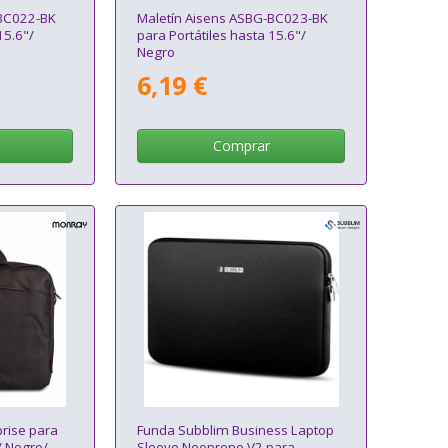
-BC022-BK
Maletín Aisens ASBG-BC023-BK
15.6"/
para Portátiles hasta 15.6"/
Negro
6,19 €
Comprar
rise para
Funda Subblim Business Laptop
/ Negro/
Sleeve Neoprene V2 para