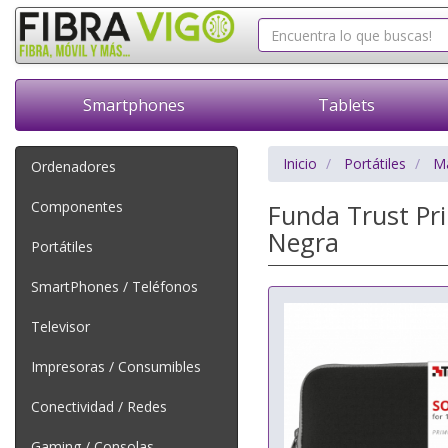
Smartphones
Tablets
Inicio
Portátiles
Ma
Ordenadores
Componentes
Funda Trust Pri
Negra
Portátiles
SmartPhones / Teléfonos
Televisor
Impresoras / Consumibles
Conectividad / Redes
Gaming / Consolas