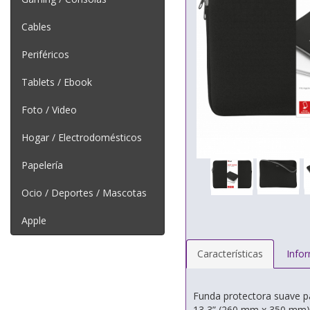
Cables
Periféricos
Tablets / Ebook
Foto / Video
Hogar / Electrodomésticos
Papelería
Ocio / Deportes / Mascotas
Apple
Características
Info
Funda protectora suave p
13,3” (260 mm x 350 mm)