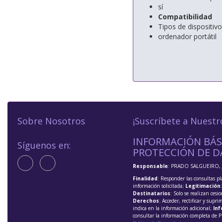
sí
Compatibilidad
Tipos de dispositiv
ordenador portátil
Sobre Nosotros
¡Suscríbete a Nuestr
INFORMACIÓN BÁS
Síguenos en:
PROTECCIÓN DE D
Responsable
: PRADO SALGUEIRO, 
Finalidad
: Responder las consultas pl
información solicitada;
Legitimación
Destinatarios
: Solo se realizan cesio
Derechos
: Acceder, rectificar y supri
indica en la información adicional;
Inf
consultar la información completa de P