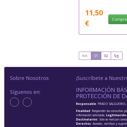
11,50
Compra
€
Ant.
01
02
Sig.
Sobre Nosotros
¡Suscríbete a Nuestr
INFORMACIÓN BÁS
Síguenos en:
PROTECCIÓN DE D
Responsable
: PRADO SALGUEIRO, 
Finalidad
: Responder las consultas pl
información solicitada;
Legitimación
Destinatarios
: Solo se realizan cesio
Derechos
: Acceder, rectificar y supri