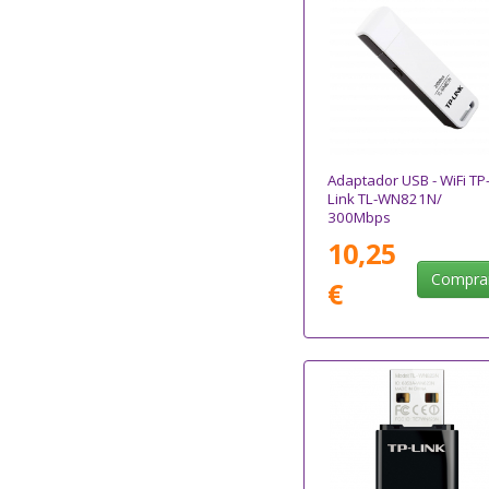
Adaptador USB - WiFi TP
Link TL-WN821N/
300Mbps
10,25
Compra
€