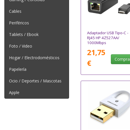
Cables
Periféricos
Adaptador USB Tipo-C -
Tablets / Ebook
RJ45 HP 4Z527AA/
1000Mbps
Foto / Video
21,75
Hogar / Electrodomésticos
Compra
€
Papelería
Ocio / Deportes / Mascotas
Apple