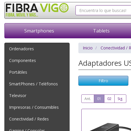
Smartphones
Tablets
Inicio
Conectividad / 
Ordenadores
Componentes
Adaptadores U
Portátiles
Filtro
SmartPhones / Teléfonos
Televisor
Ant.
01
02
Sig.
Impresoras / Consumibles
Conectividad / Redes
Gaming / Consolas