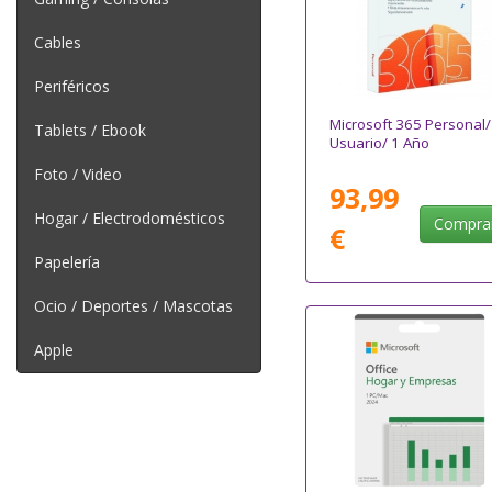
Cables
Periféricos
Microsoft 365 Personal/
Tablets / Ebook
Usuario/ 1 Año
Foto / Video
93,99
Hogar / Electrodomésticos
Compra
€
Papelería
Ocio / Deportes / Mascotas
Apple