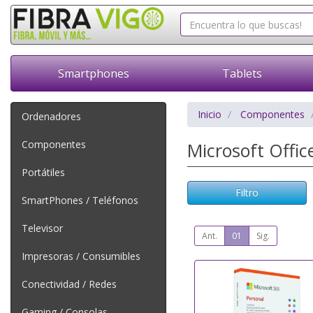
Smartphones
Tablets
Inicio
Componentes
Ordenadores
Componentes
Microsoft Offic
Portátiles
Filtro
SmartPhones / Teléfonos
Televisor
Ant.
01
Sig.
Impresoras / Consumibles
Conectividad / Redes
Gaming / Consolas