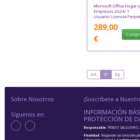
Microsoft Office Hogar y
Empresas 2024/ 1
Usuario/ Licencia Perpe
289,00
Compr
€
Ant.
01
Sig.
Sobre Nosotros
¡Suscríbete a Nuestr
INFORMACIÓN BÁS
Síguenos en:
PROTECCIÓN DE D
Responsable
: PRADO SALGUEIRO, 
Finalidad
: Responder las consultas pl