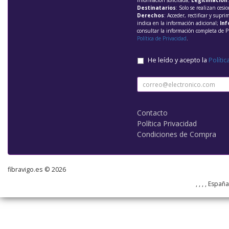
información solicitada;
Legitimación
Destinatarios
: Solo se realizan cesio
Derechos
: Acceder, rectificar y supri
indica en la información adicional;
Inf
consultar la información completa de P
Política de Privacidad
.
He leído y acepto la
Polític
Contacto
Política Privacidad
Condiciones de Compra
fibravigo.es © 2026
, , , , Españ