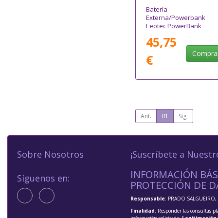
Batería
Externa/Powerbank
Leotec PowerBank
20000mAh PD/ 65W/
45,75
Compatible con Portátil
Compra
€
Ant.
01
Sig.
Sobre Nosotros
¡Suscríbete a Nuestr
INFORMACIÓN BÁS
Síguenos en:
PROTECCIÓN DE D
Responsable
: PRADO SALGUEIRO, 
Finalidad
: Responder las consultas pl