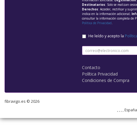
información solicitada;
Legitimación
Destinatarios
: Solo se realizan cesio
Derechos
: Acceder, rectificar y supri
indica en la información adicional;
Inf
consultar la información completa de P
Política de Privacidad
.
He leído y acepto la
Polític
Contacto
Política Privacidad
Condiciones de Compra
fibravigo.es © 2026
, , , , Españ