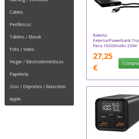
Cables
Periféricos
Batería
Tablets / Ebook
Externa/Powerbank Tru
Fiera 10000mAh/ 20W/
Foto / Video
Incluye Cable USB Tipo-
27,25
Hogar / Electrodomésticos
Compra
€
Papelería
Ocio / Deportes / Mascotas
Apple