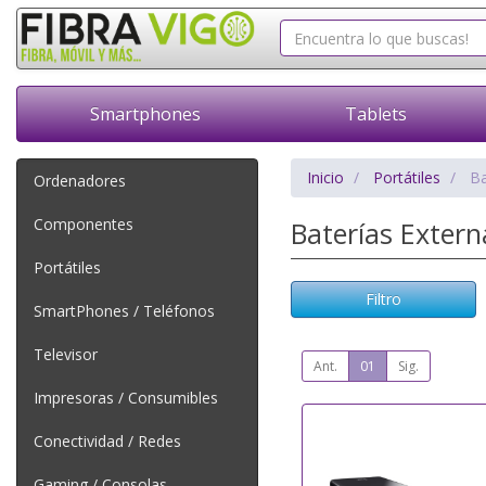
Smartphones
Tablets
Inicio
Portátiles
Ba
Ordenadores
Componentes
Baterías Exter
Portátiles
Filtro
SmartPhones / Teléfonos
Televisor
Ant.
01
Sig.
Impresoras / Consumibles
Conectividad / Redes
Gaming / Consolas