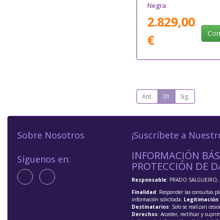
Negra
2.829,00
Com
€
Ant.
01
Sig.
Sobre Nosotros
¡Suscríbete a Nuestr
INFORMACIÓN BÁS
Síguenos en:
PROTECCIÓN DE D
Responsable
: PRADO SALGUEIRO, 
Finalidad
: Responder las consultas pl
información solicitada;
Legitimación
Destinatarios
: Solo se realizan cesio
Derechos
: Acceder, rectificar y supri