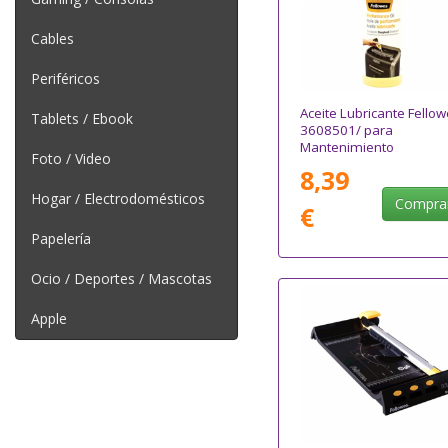
Cables
Periféricos
Aceite Lubricante Fello
Tablets / Ebook
3608501/ para
Mantenimiento
Foto / Video
8,39
Hogar / Electrodomésticos
Compra
€
Papelería
Ocio / Deportes / Mascotas
Apple