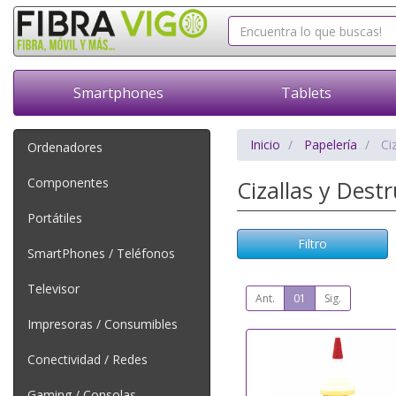
Smartphones
Tablets
Inicio
Papelería
Ci
Ordenadores
Componentes
Cizallas y Dest
Portátiles
Filtro
SmartPhones / Teléfonos
Televisor
Ant.
01
Sig.
Impresoras / Consumibles
Conectividad / Redes
Gaming / Consolas