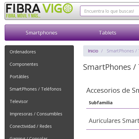
Smartphones
Tablets
Inicio
SmartPhones / 
Ordenadores
Componentes
SmartPhones / 
Portátiles
Accesorios de 
SmartPhones / Teléfonos
Televisor
Subfamilia
Impresoras / Consumibles
Auriculares Smar
Conectividad / Redes
Gaming / Consolas