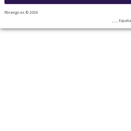
fibravigo.es © 2026
, , , , Españ