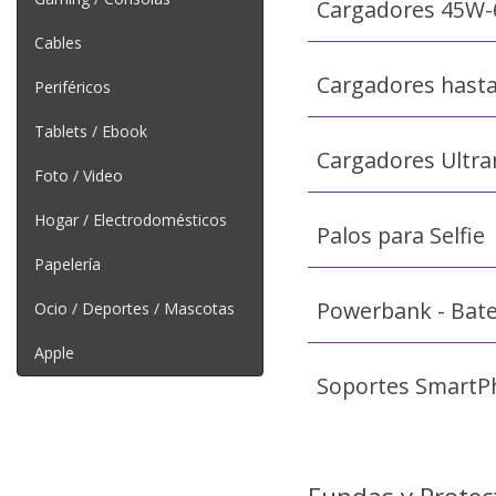
Cargadores 45W
Cables
Cargadores hast
Periféricos
Tablets / Ebook
Cargadores Ultra
Foto / Video
Hogar / Electrodomésticos
Palos para Selfie
Papelería
Powerbank - Bate
Ocio / Deportes / Mascotas
Apple
Soportes SmartP