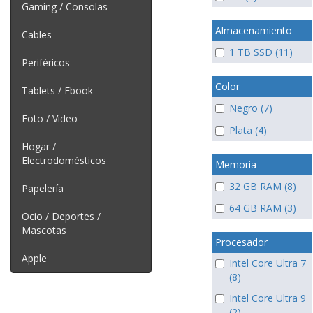
Gaming / Consolas
Almacenamiento
Cables
1 TB SSD (11)
Periféricos
Color
Tablets / Ebook
Negro (7)
Foto / Video
Plata (4)
Hogar /
Electrodomésticos
Memoria
32 GB RAM (8)
Papelería
64 GB RAM (3)
Ocio / Deportes /
Mascotas
Procesador
Apple
Intel Core Ultra 7
(8)
Intel Core Ultra 9
(2)