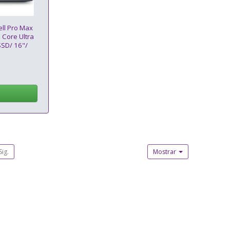
ell Pro Max
 Core Ultra
SD/ 16"/
ll/ Win11
Sig.
Mostrar