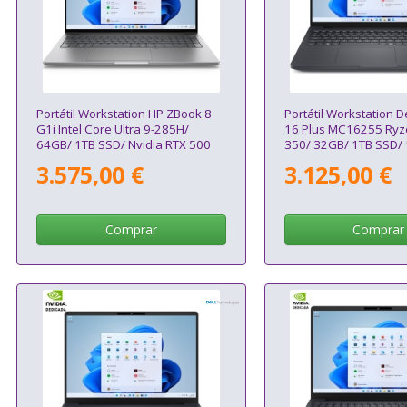
Portátil Workstation HP ZBook 8
Portátil Workstation D
G1i Intel Core Ultra 9-285H/
16 Plus MC16255 Ryz
64GB/ 1TB SSD/ Nvidia RTX 500
350/ 32GB/ 1TB SSD/ 
Ada/ 16" Táctil/ Win11 Pro
Pro 1000 Blackwell/ W
3.575,00 €
3.125,00 €
Comprar
Comprar