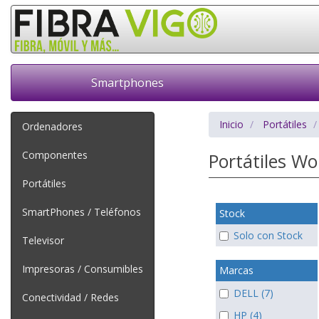
Smartphones
Inicio
Portátiles
Ordenadores
Componentes
Portátiles W
Portátiles
SmartPhones / Teléfonos
Stock
Solo con Stock
Televisor
Impresoras / Consumibles
Marcas
DELL (7)
Conectividad / Redes
HP (4)