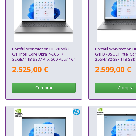
Portátil Workstation HP ZBook 8
Portátil Workstation 
G1i Intel Core Ultra 7-265H/
G1i D70SQET Intel Cor
32GB/ 1TB SSD/ RTX 500 Ada/ 16"
255H/ 32GB/ 1TB SSD/
Táctil/ Win11 Pro
1000 Blackwell/ 16"/ 
2.525,00 €
2.599,00 €
Comprar
Comprar