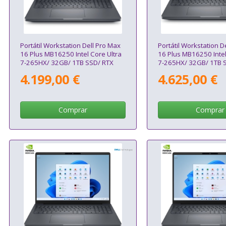
Portátil Workstation Dell Pro Max
Portátil Workstation D
16 Plus MB16250 Intel Core Ultra
16 Plus MB16250 Intel
7-265HX/ 32GB/ 1TB SSD/ RTX
7-265HX/ 32GB/ 1TB S
Pro 3000 Blackwell/ 16"/ Win11
RTX Pro 2000 Blackwe
4.199,00 €
4.625,00 €
Pro
Pro
Comprar
Comprar