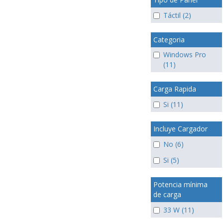
Táctil (2)
Categoria
Windows Pro
(11)
Carga Rapida
Si (11)
Incluye Cargador
No (6)
Si (5)
Potencia mínima
de carga
33 W (11)