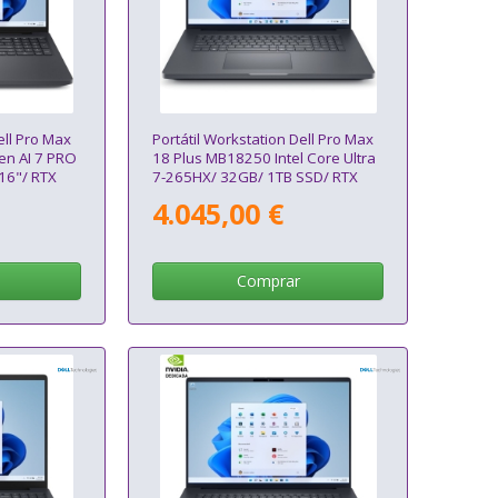
ell Pro Max
Portátil Workstation Dell Pro Max
en AI 7 PRO
18 Plus MB18250 Intel Core Ultra
16"/ RTX
7-265HX/ 32GB/ 1TB SSD/ RTX
in11 Pro
Pro 2000 Blackwell/ 18"/ Win11
4.045,00 €
Pro
Comprar