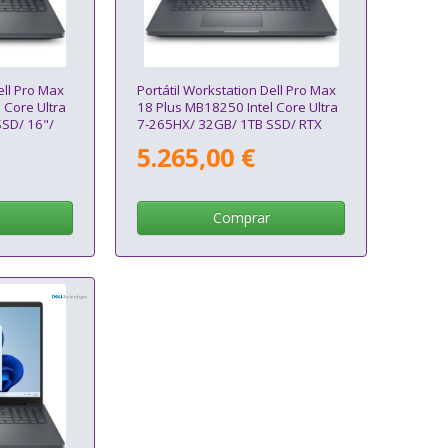
ell Pro Max
Portátil Workstation Dell Pro Max
 Core Ultra
18 Plus MB18250 Intel Core Ultra
SD/ 16"/
7-265HX/ 32GB/ 1TB SSD/ RTX
ll/ Win11
Pro 3000 Blackwell/ 18"/ Win11
5.265,00 €
Pro
Comprar