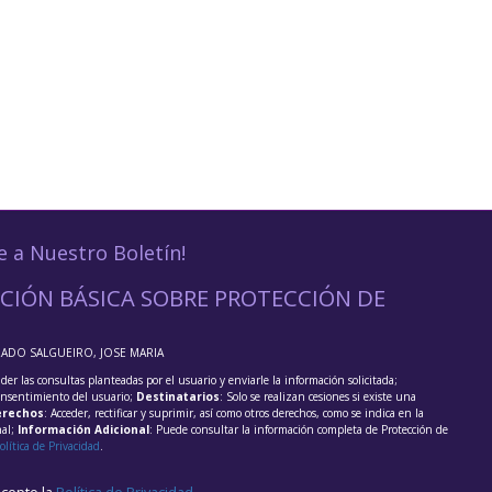
e a Nuestro Boletín!
CIÓN BÁSICA SOBRE PROTECCIÓN DE
RADO SALGUEIRO, JOSE MARIA
der las consultas planteadas por el usuario y enviarle la información solicitada;
onsentimiento del usuario;
Destinatarios
: Solo se realizan cesiones si existe una
rechos
: Acceder, rectificar y suprimir, así como otros derechos, como se indica en la
nal;
Información Adicional
: Puede consultar la información completa de Protección de
olítica de Privacidad
.