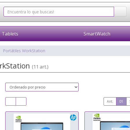
Tablets
SmartWatch
Portátiles WorkStation
orkStation
(11 art.)
Ant.
01