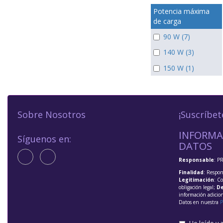
Potencia máxima
de carga
90 W (7)
140 W (3)
150 W (1)
Sobre Nosotros
¡Suscríbet
INFORMA
Síguenos en:
DATOS
Responsable
: P
Finalidad
: Respon
Legitimación
: C
obligación legal;
De
información adicio
Datos en nuestra
P