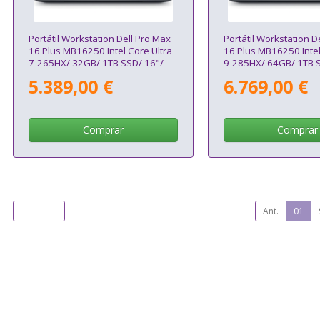
Portátil Workstation Dell Pro Max
Portátil Workstation D
16 Plus MB16250 Intel Core Ultra
16 Plus MB16250 Intel
7-265HX/ 32GB/ 1TB SSD/ 16"/
9-285HX/ 64GB/ 1TB S
RTX Pro 3000 Blackwell/ Win11
RTX Pro 3000 Blackwe
5.389,00 €
6.769,00 €
Pro
Pro
Comprar
Comprar
Ant.
01