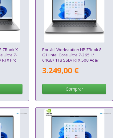
HP ZBook X
Portátil Workstation HP ZBook 8
e Ultra 7-
G1i Intel Core Ultra 7-265H/
 RTX Pro
64GB/ 1TB SSD/ RTX 500 Ada/
Win11 Pro
14"/ Win11 Pro
3.249,00 €
Comprar