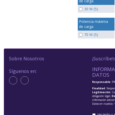
de carga
30 W (5)
Potencia máxima
de carga
70 W (5)
Sobre Nosotros
¡Suscríbet
INFORMA
Síguenos en:
DATOS
Responsable
: P
Finalidad
: Respon
Legitimación
: C
obligación legal;
De
información adicio
Datos en nuestra
P
He leído y 