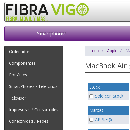
Smartphones
Inicio
Apple
Ma
Ordenadores
Componentes
MacBook Air
Portátiles
SmartPhones / Teléfonos
Stock
Solo con Stock
Televisor
Impresoras / Consumibles
Marcas
APPLE (5)
Conectividad / Redes