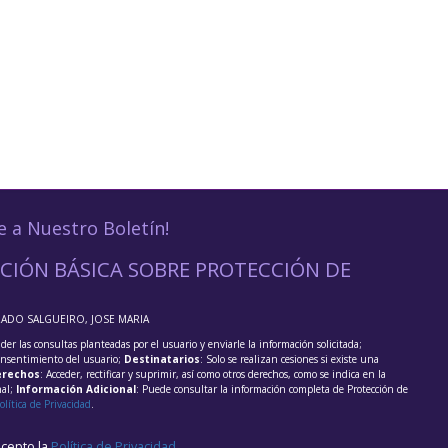
e a Nuestro Boletín!
CIÓN BÁSICA SOBRE PROTECCIÓN DE
RADO SALGUEIRO, JOSE MARIA
der las consultas planteadas por el usuario y enviarle la información solicitada;
onsentimiento del usuario;
Destinatarios
: Solo se realizan cesiones si existe una
rechos
: Acceder, rectificar y suprimir, así como otros derechos, como se indica en la
nal;
Información Adicional
: Puede consultar la información completa de Protección de
olítica de Privacidad
.
acepto la
Política de Privacidad
.