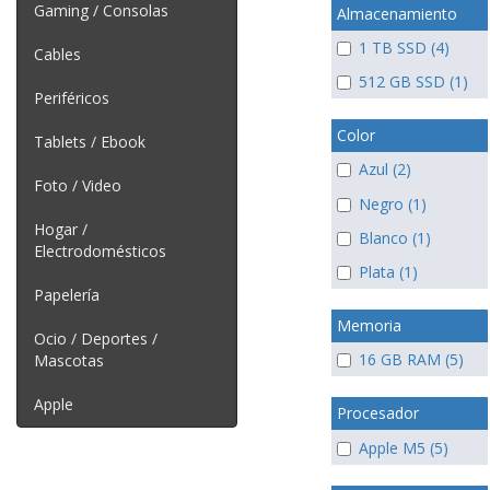
Gaming / Consolas
Almacenamiento
1 TB SSD (4)
Cables
512 GB SSD (1)
Periféricos
Color
Tablets / Ebook
Azul (2)
Foto / Video
Negro (1)
Hogar /
Blanco (1)
Electrodomésticos
Plata (1)
Papelería
Memoria
Ocio / Deportes /
16 GB RAM (5)
Mascotas
Apple
Procesador
Apple M5 (5)