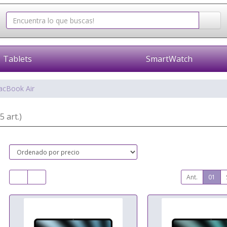
Tablets
SmartWatch
cBook Air
(5 art.)
Ant.
01