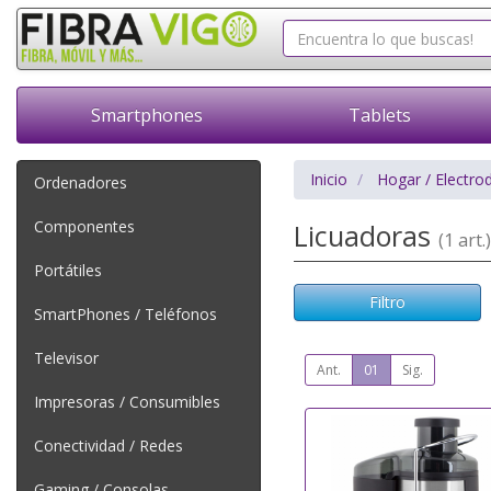
Smartphones
Tablets
Inicio
Hogar / Electro
Ordenadores
Componentes
Licuadoras
(1 art.)
Portátiles
Filtro
SmartPhones / Teléfonos
Televisor
Ant.
01
Sig.
Impresoras / Consumibles
Conectividad / Redes
Gaming / Consolas