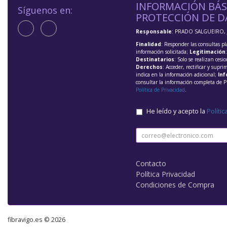
INFORMACIÓN BÁS
Síguenos en:
PROTECCIÓN DE D
Responsable
: PRADO SALGUEIRO, 
Finalidad
: Responder las consultas pl
información solicitada;
Legitimación
Destinatarios
: Solo se realizan cesio
Derechos
: Acceder, rectificar y supri
indica en la información adicional;
Inf
consultar la información completa de P
Política de Privacidad
.
He leído y acepto la
Polític
Contacto
Política Privacidad
Condiciones de Compra
fibravigo.es © 2026