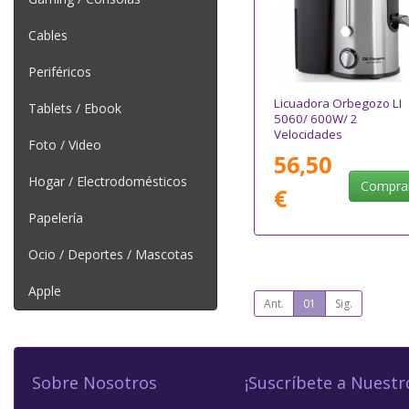
Cables
Periféricos
Licuadora Orbegozo LI
Tablets / Ebook
5060/ 600W/ 2
Velocidades
Foto / Video
56,50
Hogar / Electrodomésticos
Compra
€
Papelería
Ocio / Deportes / Mascotas
Apple
Ant.
01
Sig.
Sobre Nosotros
¡Suscríbete a Nuestr