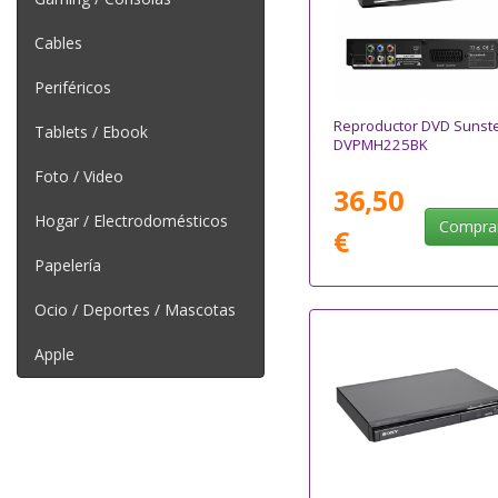
Cables
Periféricos
Reproductor DVD Sunst
Tablets / Ebook
DVPMH225BK
Foto / Video
36,50
Hogar / Electrodomésticos
Compra
€
Papelería
Ocio / Deportes / Mascotas
Apple