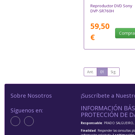
Reproductor DVD Sony
DVP-SR760H
59,50
Compra
€
Ant.
01
Sig.
Sobre Nosotros
¡Suscríbete a Nuestr
INFORMACIÓN BÁS
Síguenos en:
PROTECCIÓN DE D
Responsable
: PRADO SALGUEIRO, 
Finalidad
: Responder las consultas pl