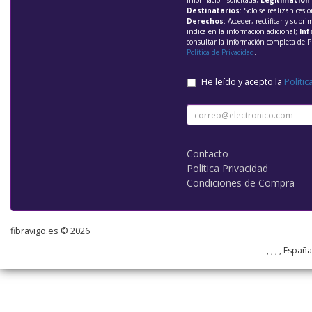
información solicitada;
Legitimación
Destinatarios
: Solo se realizan cesio
Derechos
: Acceder, rectificar y supri
indica en la información adicional;
Inf
consultar la información completa de P
Política de Privacidad
.
He leído y acepto la
Polític
Contacto
Política Privacidad
Condiciones de Compra
fibravigo.es © 2026
, , , , Españ