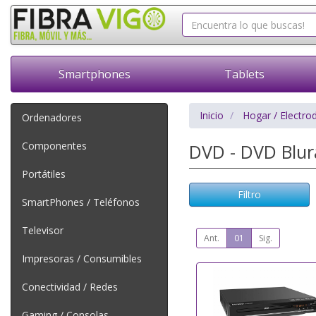
Smartphones
Tablets
Inicio
Hogar / Electro
Ordenadores
Componentes
DVD - DVD Blu
Portátiles
Filtro
SmartPhones / Teléfonos
Televisor
Ant.
01
Sig.
Impresoras / Consumibles
Conectividad / Redes
Gaming / Consolas