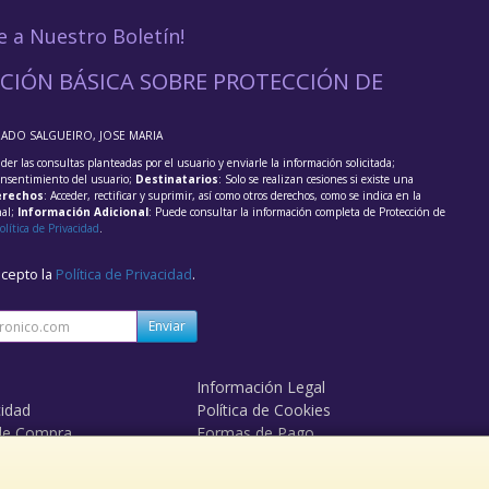
e a Nuestro Boletín!
CIÓN BÁSICA SOBRE PROTECCIÓN DE
RADO SALGUEIRO, JOSE MARIA
der las consultas planteadas por el usuario y enviarle la información solicitada;
onsentimiento del usuario;
Destinatarios
: Solo se realizan cesiones si existe una
rechos
: Acceder, rectificar y suprimir, así como otros derechos, como se indica en la
nal;
Información Adicional
: Puede consultar la información completa de Protección de
olítica de Privacidad
.
acepto la
Política de Privacidad
.
Enviar
Información Legal
cidad
Política de Cookies
de Compra
Formas de Pago