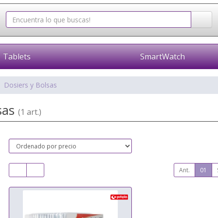
Tablets
SmartWatch
Dosiers y Bolsas
lsas
(1 art.)
Ant.
01