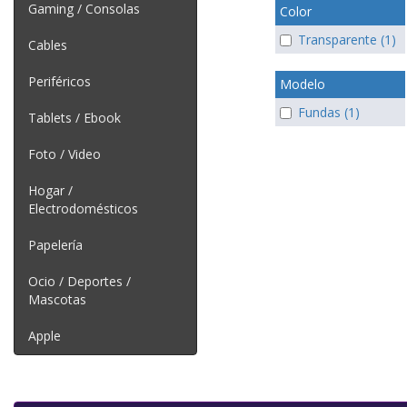
Gaming / Consolas
Color
Transparente (1)
Cables
Periféricos
Modelo
Fundas (1)
Tablets / Ebook
Foto / Video
Hogar /
Electrodomésticos
Papelería
Ocio / Deportes /
Mascotas
Apple