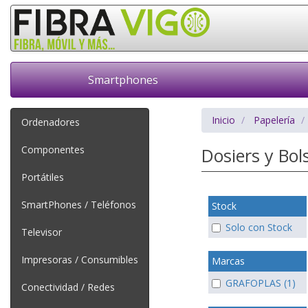
Smartphones
Inicio
Papelería
Ordenadores
Componentes
Dosiers y Bo
Portátiles
SmartPhones / Teléfonos
Stock
Solo con Stock
Televisor
Impresoras / Consumibles
Marcas
GRAFOPLAS (1)
Conectividad / Redes