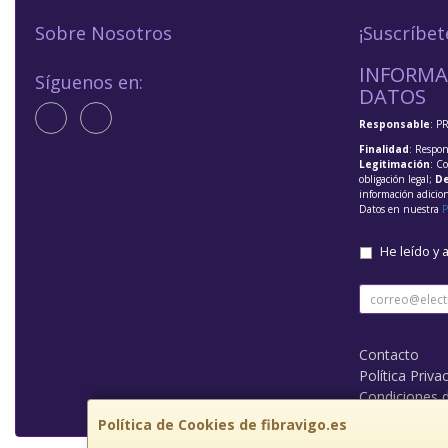
Sobre Nosotros
¡Suscríbet
INFORMA
Síguenos en:
DATOS
Responsable
: P
Finalidad
: Respon
Legitimación
: C
obligación legal;
De
información adicio
Datos en nuestra
P
He leído y 
Contacto
Política Priva
Condiciones 
Política de Cookies de fibravigo.es