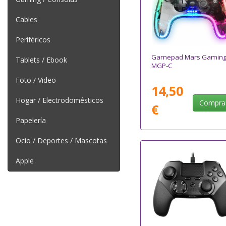
Cables
Periféricos
Gamepad Mars Gamin
Tablets / Ebook
MGP-C
Foto / Video
14,50
Hogar / Electrodomésticos
Compra
€
Papelería
Ocio / Deportes / Mascotas
Apple