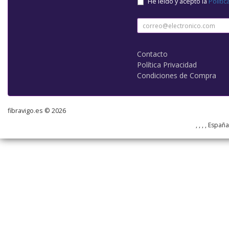
He leído y acepto la
Polític
Contacto
Política Privacidad
Condiciones de Compra
fibravigo.es © 2026
, , , , Españ