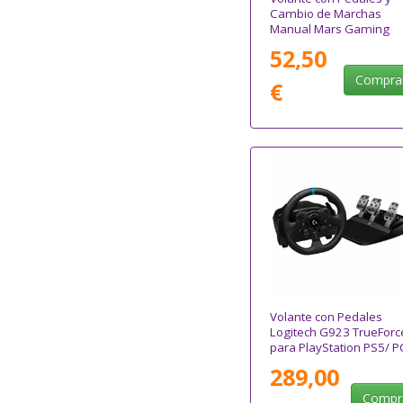
Cambio de Marchas
Manual Mars Gaming
MWH-RSXONE
52,50
Compra
€
Volante con Pedales
Logitech G923 TrueForc
para PlayStation PS5/ P
289,00
Compr