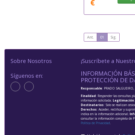
€
Ant.
01
Sig.
Sobre Nosotros
¡Suscríbete a Nuestr
INFORMACIÓN BÁS
Síguenos en:
PROTECCIÓN DE D
Responsable
: PRADO SALGUEIRO, 
Finalidad
: Responder las consultas pl
información solicitada;
Legitimación
Destinatarios
: Solo se realizan cesio
Derechos
: Acceder, rectificar y supri
indica en la información adicional;
Inf
consultar la información completa de P
Política de Privacidad
.