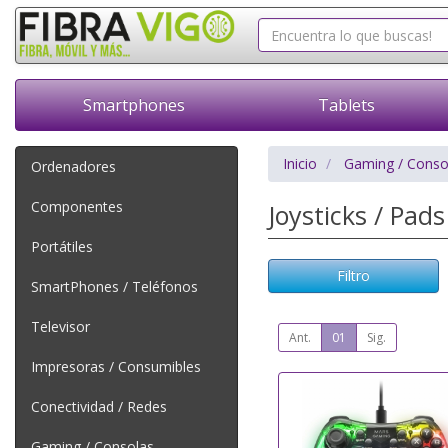
Smartphones
Tablets
Inicio
Gaming / Conso
Ordenadores
Componentes
Joysticks / Pad
Portátiles
Filtro
SmartPhones / Teléfonos
Televisor
Ant.
01
Sig.
Impresoras / Consumibles
Conectividad / Redes
Gaming / Consolas