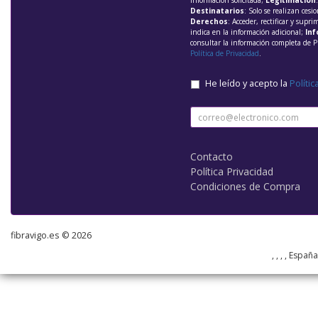
información solicitada;
Legitimación
Destinatarios
: Solo se realizan cesio
Derechos
: Acceder, rectificar y supri
indica en la información adicional;
Inf
consultar la información completa de P
Política de Privacidad
.
He leído y acepto la
Polític
Contacto
Política Privacidad
Condiciones de Compra
fibravigo.es © 2026
, , , , Españ