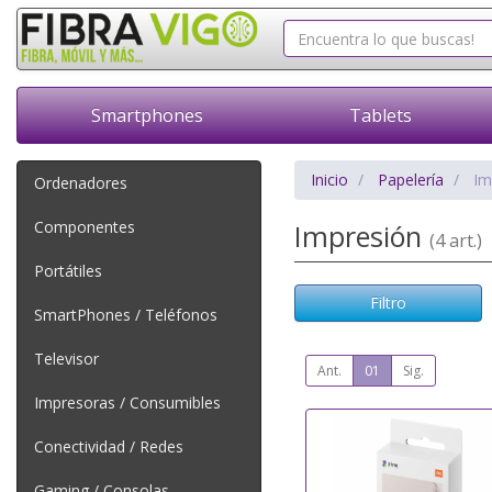
Smartphones
Tablets
Inicio
Papelería
Im
Ordenadores
Componentes
Impresión
(4 art.)
Portátiles
Filtro
SmartPhones / Teléfonos
Televisor
Ant.
01
Sig.
Impresoras / Consumibles
Conectividad / Redes
Gaming / Consolas