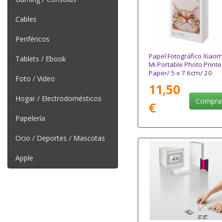
Cables
Periféricos
Papel Fotográfico Xiaom
Tablets / Ebook
Mi Portable Photo Printe
Paper/ 5 x 7.6cm/ 20
Foto / Video
Hojas
11,50
Hogar / Electrodomésticos
Compra
€
Papelería
Ocio / Deportes / Mascotas
Apple