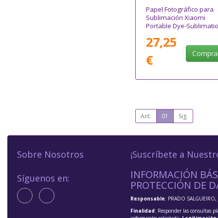
Papel Fotográfico para
Sublimación Xiaomi
Portable Dye-Sublimati
Photo Paper Stickers/ 5 
27,25
7.6cm/ 50 Hojas
Compra
€
Ant.
01
Sig.
Sobre Nosotros
¡Suscríbete a Nuestr
INFORMACIÓN BÁS
Síguenos en:
PROTECCIÓN DE D
Responsable
: PRADO SALGUEIRO, 
Finalidad
: Responder las consultas pl