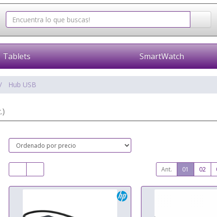
Tablets
SmartWatch
Hub USB
.)
Ant.
01
02