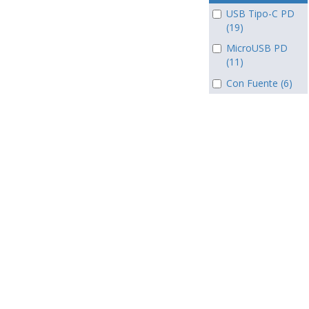
USB Tipo-C PD
(19)
MicroUSB PD
(11)
Con Fuente (6)