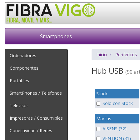
Smartphones
Inicio
Periféricos
Ordenadores
Componentes
Hub USB
(90 art
Portátiles
SmartPhones / Teléfonos
Stock
Solo con Stock
Televisor
Impresoras / Consumibles
Marcas
AISENS (32)
Conectividad / Redes
VENTION (31)