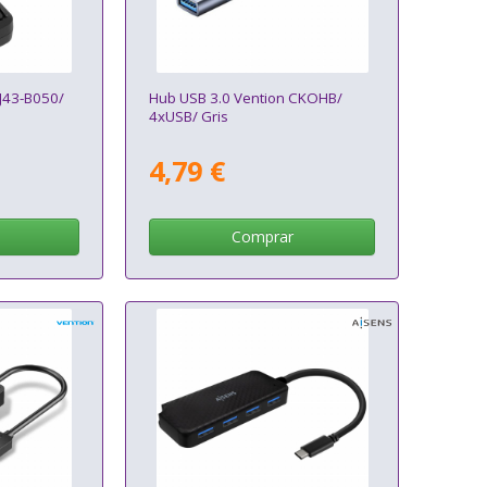
J43-B050/
Hub USB 3.0 Vention CKOHB/
4xUSB/ Gris
4,79 €
Comprar