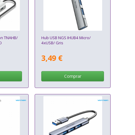
on TNAHB/
Hub USB NGS IHUB4 Micro/
D
4xUSB/ Gris
3,49 €
Comprar