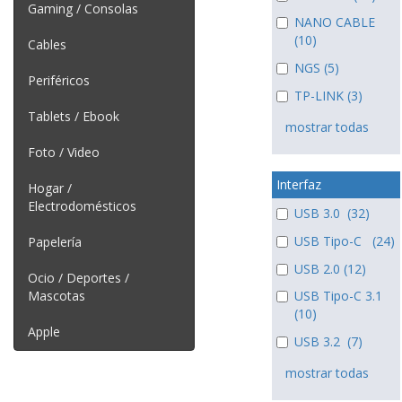
Gaming / Consolas
NANO CABLE
(10)
Cables
NGS (5)
Periféricos
TP-LINK (3)
Tablets / Ebook
mostrar todas
Foto / Video
Interfaz
Hogar /
Electrodomésticos
USB 3.0 (32)
USB Tipo-C (24)
Papelería
USB 2.0 (12)
Ocio / Deportes /
Mascotas
USB Tipo-C 3.1
(10)
Apple
USB 3.2 (7)
mostrar todas