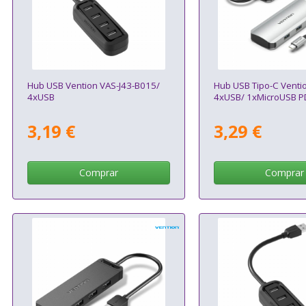
Hub USB Vention VAS-J43-B015/
Hub USB Tipo-C Venti
4xUSB
4xUSB/ 1xMicroUSB P
3,19 €
3,29 €
Comprar
Comprar