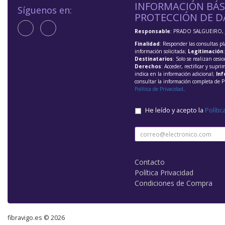
INFORMACIÓN BÁS
Síguenos en:
PROTECCIÓN DE D
Responsable
: PRADO SALGUEIRO, 
Finalidad
: Responder las consultas pl
información solicitada;
Legitimación
Destinatarios
: Solo se realizan cesio
Derechos
: Acceder, rectificar y supri
indica en la información adicional;
Inf
consultar la información completa de P
Política de Privacidad
.
He leído y acepto la
Polític
Contacto
Política Privacidad
Condiciones de Compra
fibravigo.es © 2026