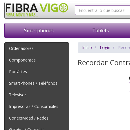
Smartphones
Tablets
Inicio
Login
Recor
Ordenadores
Componentes
Recordar Contr
Portátiles
SmartPhones / Teléfonos
Televisor
Impresoras / Consumibles
Conectividad / Redes
Gaming / Consolas